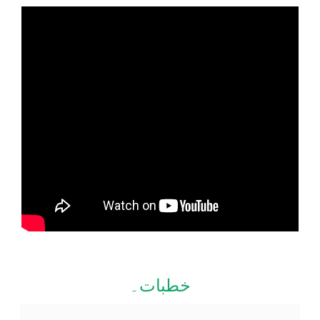
خطبات۔