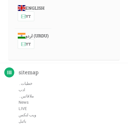
ENGLISH
YT
اردو (URDU)
YT
sitemap
خطبات۔
ادب
ملاقاتیں۔
News
LIVE
ویب لنکس
بائبل