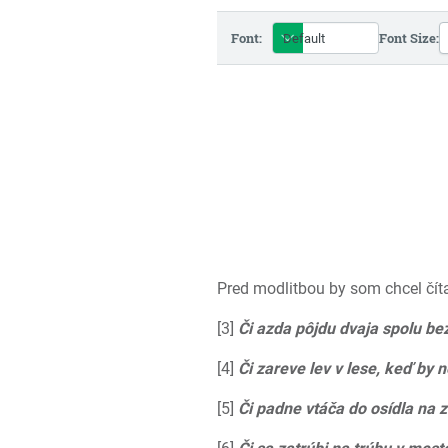
Font:
Font Size:
Pred modlitbou by som chcel čít
[3]
Či azda pôjdu dvaja spolu bez
[4]
Či zareve lev v lese, keď by n
[5]
Či padne vtáča do osídla na 