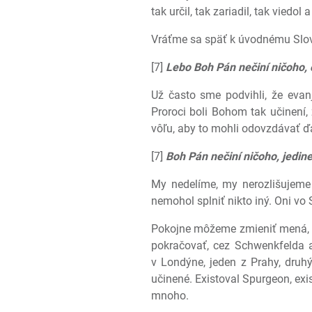
tak určil, tak zariadil, tak viedo
Vráťme sa späť k úvodnému Slovu
[7]
Lebo Boh Pán nečiní ničoho, 
Už často sme podvihli, že evanj
Proroci boli Bohom tak učinení,
vôľu, aby to mohli odovzdávať ďa
[7]
Boh Pán nečiní ničoho, jedin
My nedelíme, my nerozlišujeme 
nemohol splniť nikto iný. Oni vo 
Pokojne môžeme zmieniť mená, b
pokračovať, cez Schwenkfelda a
v Londýne, jeden z Prahy, druhý 
učinené. Existoval Spurgeon, exi
mnoho.