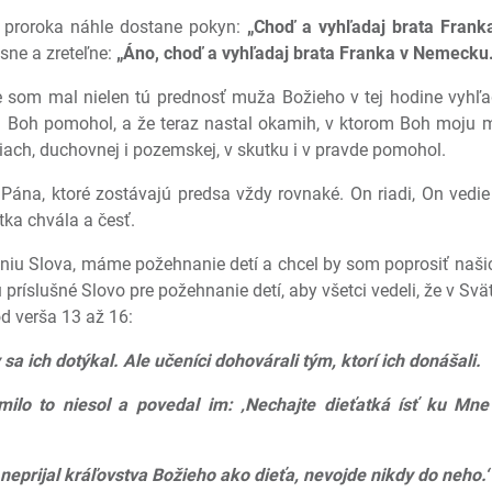
a proroka náhle dostane pokyn:
„Choď a vyhľadaj brata Franka
sne a zreteľne:
„Áno, choď a vyhľadaj brata Franka v Nemecku.
 som mal nielen tú prednosť muža Božieho v tej hodine vyhľa
mi Boh pomohol, a že teraz nastal okamih, v ktorom Boh moju 
tiach, duchovnej i pozemskej, v skutku i v pravde pomohol.
Pána, ktoré zostávajú predsa vždy rovnaké. On riadi, On vedie
ka chvála a česť.
iu Slova, máme požehnanie detí a chcel by som poprosiť našich 
príslušné Slovo pre požehnanie detí, aby všetci vedeli, že v Sv
od verša 13 až 16:
sa ich dotýkal. Ale učeníci dohovárali tým, ktorí ich donášali.
milo to niesol a povedal im: ‚Nechajte dieťatká ísť ku Mne
eprijal kráľovstva Božieho ako dieťa, nevojde nikdy do neho.‘