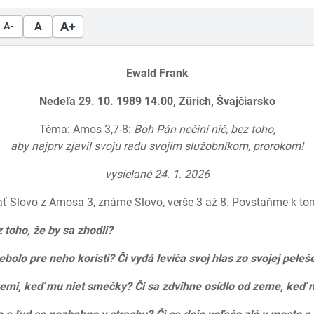
A+
A
A-
Ewald Frank
Nedeľa 29. 10. 1989 14.00, Zürich, Švajčiarsko
Téma: Amos 3,7-8:
Boh Pán nečiní nič, bez toho,
aby najprv zjavil svoju radu svojim služobníkom, prorokom!
vysielané 24. 1. 2026
ať Slovo z Amosa 3, známe Slovo, verše 3 až 8. Povstaňme k to
 toho, že by sa zhodli?
ebolo pre neho koristi? Či vydá levíča svoj hlas zo svojej peleš
zemi, keď mu niet smečky? Či sa zdvihne osídlo od zeme, keď n