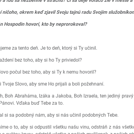
e a ľud sa nezbehne v strachu? Či sa deje voľačo zlé v meste a
í ničoho, okrem keď zjavil Svoju tajnú radu Svojim služobník
án Hospodin hovorí, kto by neprorokoval?
eme za tento deň. Je to deň, ktorý si Ty učinil.
ždení bez toho, aby si ho Ty priviedol?
lovo počul bez toho, aby si Ty k nemu hovoril?
 Tvoje Slovo, aby sme Ho prijali a boli požehnaní.
h, Boh Abraháma, Izáka a Jakoba, Boh Izraela, ten jediný pravý 
m Pánovi. Vďaka buď Tebe za to.
Stal si sa podobný nám, aby si nás učinil podobných Tebe.
íme o to, aby si odpustil všetku našu vinu, odstráň z nás všet