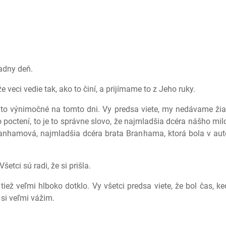
adny deň.
 veci vedie tak, ako to činí, a prijímame to z Jeho ruky.
to výnimočné na tomto dni. Vy predsa viete, my nedávame žiad
o poctení, to je to správne slovo, že najmladšia dcéra nášho m
ranhamová, najmladšia dcéra brata Branhama, ktorá bola v au
etci sú radi, že si prišla.
tiež veľmi hlboko dotklo. Vy všetci predsa viete, že bol čas,
 si veľmi vážim.