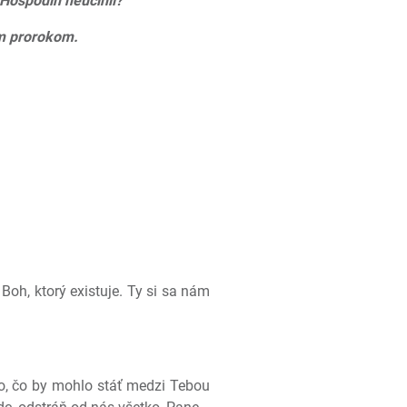
 Hospodin neučinil?
om prorokom.
Boh, ktorý existuje. Ty si sa nám
ko, čo by mohlo stáť medzi Tebou