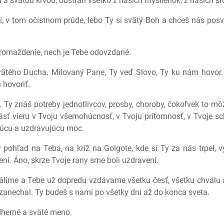
 a svätou krvou, odstráň všetko z našich myšlienok, z našich sŕ
i, v tom očistnom prúde, lebo Ty si svätý Boh a chceš nás pos
hromaždenie, nech je Tebe odovzdané.
ätého Ducha. Milovaný Pane, Ty veď Slovo, Ty ku nám hovor. Da
 hovoriť.
 Ty znáš potreby jednotlivcov, prosby, choroby, čokoľvek to mô
ásť vieru v Tvoju všemohúcnosť, v Tvoju prítomnosť, v Tvoje sch
júcu a uzdravujúcu moc.
pohľad na Teba, na kríž na Golgote, kde si Ty za nás trpel, vyl
ní. Áno, skrze Tvoje rany sme boli uzdravení.
lime a Tebe už dopredu vzdávame všetku česť, všetku chválu a ú
ezanechal. Ty budeš s nami po všetky dni až do konca sveta.
dherné a sväté meno.