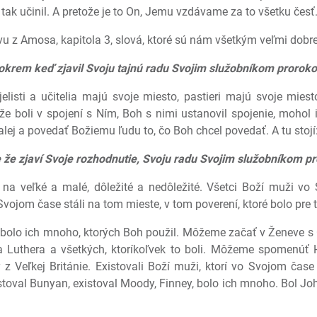
l a tak učinil. A pretože je to On, Jemu vzdávame za to všetku česť
 z Amosa, kapitola 3, slová, ktoré sú nám všetkým veľmi dobre
okrem keď zjavil Svoju tajnú radu Svojim služobníkom prorok
elisti a učitelia majú svoje miesto, pastieri majú svoje miest
 že boli v spojení s Ním, Boh s nimi ustanovil spojenie, mohol
lej a povedať Božiemu ľudu to, čo Boh chcel povedať. A tu stojí
e že zjaví Svoje rozhodnutie, Svoju radu Svojim služobníkom p
na veľké a malé, dôležité a nedôležité. Všetci Boží muži vo S
Svojom čase stáli na tom mieste, v tom poverení, ktoré bolo pre 
olo ich mnoho, ktorých Boh použil. Môžeme začať v Ženeve s 
 Luthera a všetkých, ktoríkoľvek to boli. Môžeme spomenúť Hu
z Veľkej Británie. Existovali Boží muži, ktorí vo Svojom čase 
stoval Bunyan, existoval Moody, Finney, bolo ich mnoho. Bol John