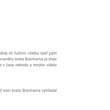
nej cti ľuďom, všetka česť patrí
ilovaného brata Branhama je dnes
te v čase nehody a mnoho videla
 keď som brata Branhama vyhľadal