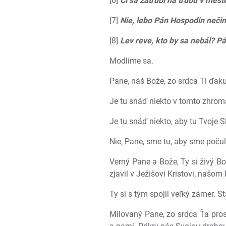
[6]
Či sa zatrúbi na trúbu v mest
[7]
Nie, lebo Pán Hospodin nečin
[8]
Lev reve, kto by sa nebál? P
Modlime sa.
Pane, náš Bože, zo srdca Ti ďakuj
Je tu snáď niekto v tomto zhroma
Je tu snáď niekto, aby tu Tvoje S
Nie, Pane, sme tu, aby sme počuli
Verný Pane a Bože, Ty si živý Bo
zjavil v Ježišovi Kristovi, našo
Ty si s tým spojil veľký zámer. 
Milovaný Pane, zo srdca Ťa pros