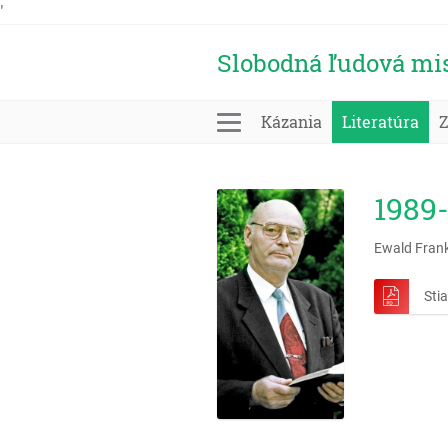
'
Slobodná ľudová mi
Kázania
Literatúra
1989-
Ewald Fran
Sti