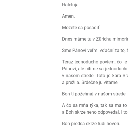
Haleluja.
Amen.
Môžete sa posadiť.
Dnes máme tu v Zürichu mimori
Sme Pánovi veľmi vďační za to, že
Teraz jednoducho poviem, čo je 
Pánovi, ale cítime sa jednoduch
v našom strede. Toto je Sára B
a prežila. Srdečne ju vítame.
Boh ti požehnaj v našom strede. Vš
A čo sa mňa týka, tak sa ma to 
a Boh skrze neho odpovedal. I to
Boh predsa skrze ľudí hovorí.