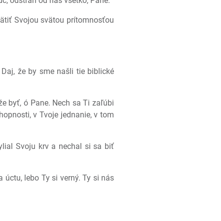
dc, odstráň od nás všetko, Pane.
vätiť Svojou svätou prítomnosťou
j, že by sme našli tie biblické
že byť, ó Pane. Nech sa Ti zaľúbi
opnosti, v Tvoje jednanie, v tom
ial Svoju krv a nechal si sa biť
ctu, lebo Ty si verný. Ty si nás