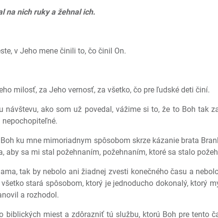
l na nich ruky a žehnal ich.
, v Jeho mene činili to, čo činil On.
o milosť, za Jeho vernosť, za všetko, čo pre ľudské deti činí.
návštevu, ako som už povedal, vážime si to, že to Boh tak z
ú nepochopiteľné.
ch Boh ku mne mimoriadnym spôsobom skrze kázanie brata Branh
a, aby sa mi stal požehnaním, požehnaním, ktoré sa stalo požeh
ama, tak by nebolo ani žiadnej zvesti konečného času a nebolo
 všetko stará spôsobom, ktorý je jednoducho dokonalý, ktorý my
novil a rozhodol.
 biblických miest a zdôrazniť tú službu, ktorú Boh pre tento čas