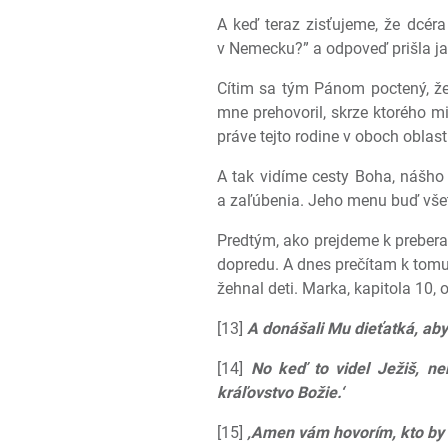
A keď teraz zisťujeme, že dcér
v Nemecku?” a odpoveď prišla ja
Cítim sa tým Pánom poctený, že
mne prehovoril, skrze ktorého 
práve tejto rodine v oboch oblas
A tak vidíme cesty Boha, nášho 
a zaľúbenia. Jeho menu buď všet
Predtým, ako prejdeme k preberan
dopredu. A dnes prečítam k tomu 
žehnal deti. Marka, kapitola 10, 
[13]
A donášali Mu dieťatká, aby 
[14]
No keď to videl Ježiš, ne
kráľovstvo Božie.‘
[15]
‚Amen vám hovorím, kto by n