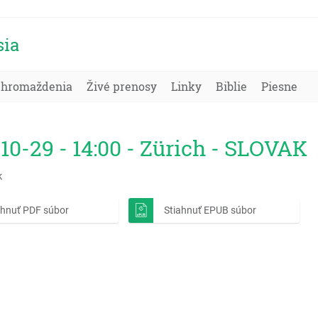
sia
Zhromaždenia
Živé prenosy
Linky
Biblie
Piesne
10-29 - 14:00 - Zürich - SLOVAK
k
ahnuť PDF súbor
Stiahnuť EPUB súbor