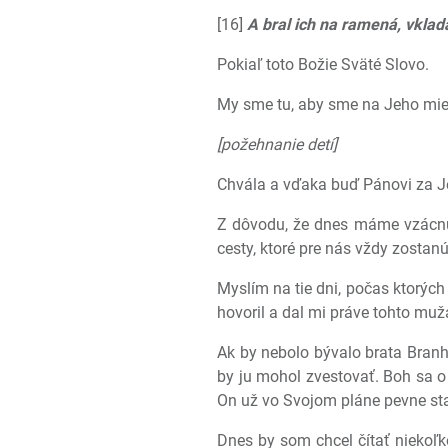
[16]
A bral ich na ramená, vklada
Pokiaľ toto Božie Sväté Slovo.
My sme tu, aby sme na Jeho mieste
[požehnanie detí]
Chvála a vďaka buď Pánovi za Jeh
Z dôvodu, že dnes máme vzácnu 
cesty, ktoré pre nás vždy zostan
Myslím na tie dni, počas ktorý
hovoril a dal mi práve tohto muž
Ak by nebolo bývalo brata Branh
by ju mohol zvestovať. Boh sa o
On už vo Svojom pláne pevne sta
Dnes by som chcel čítať niekoľko