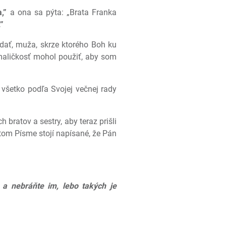
,”
a ona sa pýta: „Brata Franka
”
dať, muža, skrze ktorého Boh ku
maličkosť mohol použiť, aby som
 všetko podľa Svojej večnej rady
bratov a sestry, aby teraz prišli
ätom Písme stojí napísané, že Pán
 a nebráňte im, lebo takých je