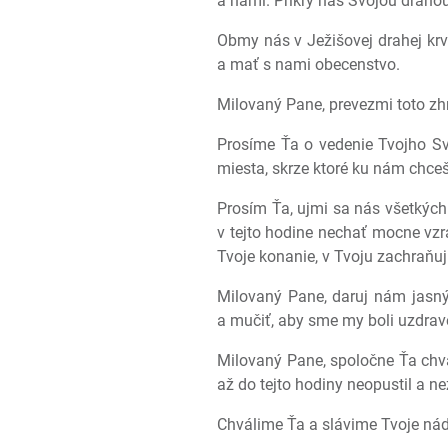
a nami. Prikry nás Svojou drahou
Obmy nás v Ježišovej drahej krv
a mať s nami obecenstvo.
Milovaný Pane, prevezmi toto z
Prosíme Ťa o vedenie Tvojho Sv
miesta, skrze ktoré ku nám chceš
Prosím Ťa, ujmi sa nás všetkých.
v tejto hodine nechať mocne vzr
Tvoje konanie, v Tvoju zachraňu
Milovaný Pane, daruj nám jasný 
a mučiť, aby sme my boli uzdrave
Milovaný Pane, spoločne Ťa chvá
až do tejto hodiny neopustil a n
Chválime Ťa a slávime Tvoje ná