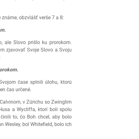
.
 známe, obzvlášť verše 7 a 8:
om.
o, ale Slovo prišlo ku prorokom.
 im zjavovať Svoje Slovo a Svoju
:
rorokom.
vojom čase splnili úlohu, ktorú
ten čas určené.
Calvinom, v Zürichu so Zwinglim
sa a Wycliffa, ktorí boli spolu
činili to, čo Boh chcel, aby bolo
 Wesley, bol Whitefield, bolo ich