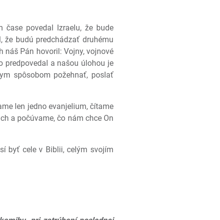
 čase povedal Izraelu, že bude
l, že budú predchádzať druhému
h náš Pán hovoril: Vojny, vojnové
 to predpovedal a našou úlohou je
tnym spôsobom požehnať, poslať
ame len jedno evanjelium, čítame
ohách a počúvame, čo nám chce On
 byť cele v Biblii, celým svojím