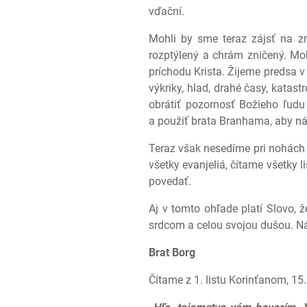
vďační.
Mohli by sme teraz zájsť na z
rozptýlený a chrám zničený. M
príchodu Krista. Žijeme predsa v
výkriky, hlad, drahé časy, katas
obrátiť pozornosť Božieho ľud
a použiť brata Branhama, aby nás
Teraz však nesedíme pri nohách 
všetky evanjeliá, čítame všetky
povedať.
Aj v tomto ohľade platí Slovo, 
srdcom a celou svojou dušou. N
Brat Borg
Čítame z 1. listu Korinťanom, 15.