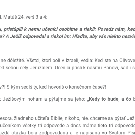
 Matúš 24, verš 3 a 4:
, pristúpili k nemu učeníci osobitne a riekli: Povedz nám, k
? A Ježiš odpovedal a riekol im: Hľaďte, aby vás niekto nezvie
e dôležité. Všetci, ktorí boli v Izraeli, vedia: Keď ste na Oliv
 sebou celý Jeruzalem. Učeníci prišli k nášmu Pánovi, sadli si 
y?! S kým sedíš ty, keď hovoríš o konečnom čase?!
 k Ježišovým nohám a pýtajme sa jeho:
„Kedy to bude, a čo
esora, žiadneho učiteľa Biblie, nikoho, nie, chceme sa pýtať 
 učeníkom všetky tri odpovede a dnes máme tieto tri odpoved
Každá otázka bola zodpovedaná a je napísaná vo Svätom Pís