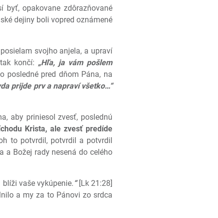
usí byť, opakovane zdôrazňované
dské dejiny boli vopred oznámené
 posielam svojho anjela, a upraví
 tak končí:
„Hľa, ja vám pošlem
ako posledné pred dňom Pána, na
vda prijde prv a napraví všetko…“
, aby priniesol zvesť, poslednú
chodu Krista, ale zvesť predíde
 to potvrdil, potvrdil a potvrdil
a a Božej rady nesená do celého
 blíži vaše vykúpenie.
“
[Lk 21:28]
lnilo a my za to Pánovi zo srdca