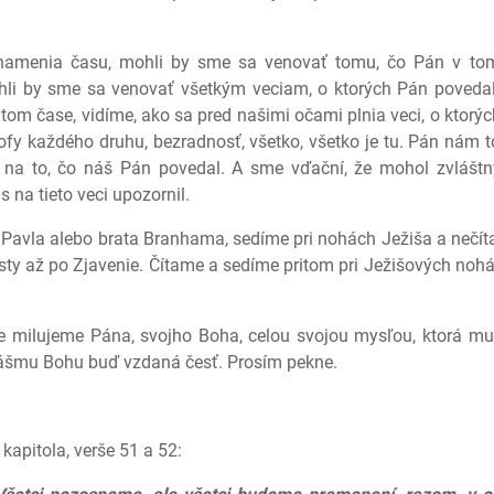
namenia času, mohli by sme sa venovať tomu, čo Pán v tom
ohli by sme sa venovať všetkým veciam, o ktorých Pán poveda
 tom čase, vidíme, ako sa pred našimi očami plnia veci, o ktorýc
trofy každého druhu, bezradnosť, všetko, všetko je tu. Pán nám
u na to, čo náš Pán povedal. A sme vďační, že mohol zvláš
 na tieto veci upozornil.
Pavla alebo brata Branhama, sedíme pri nohách Ježiša a nečít
 listy až po Zjavenie. Čítame a sedíme pritom pri Ježišových n
že milujeme Pána, svojho Boha, celou svojou mysľou, ktorá musí
ášmu Bohu buď vzdaná česť. Prosím pekne.
 kapitola, verše 51 a 52: