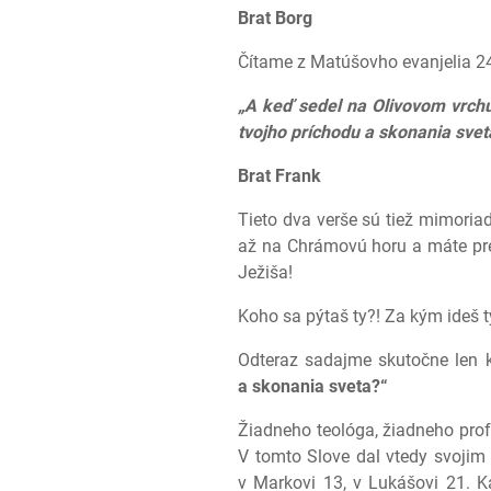
Brat Borg
Čítame z Matúšovho evanjelia 24,
„A keď sedel na Olivovom vrchu
tvojho príchodu a skonania sveta
Brat Frank
Tieto dva verše sú tiež mimoriadn
až na Chrámovú horu a máte pred
Ježiša!
Koho sa pýtaš ty?! Za kým ideš t
Odteraz sadajme skutočne len
a skonania sveta?“
Žiadneho teológa, žiadneho prof
V tomto Slove dal vtedy svojim
v Markovi 13, v Lukášovi 21. 