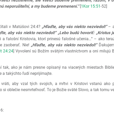
Všetci nezosneme, ale všetci budeme premenení, razom, v ok
tanú neporušiteľní, a my budeme premenení.“
[
1Kor 15:51
-52]
ítali v Matúšovi 24:4?
„Hľaďte, aby vás niekto nezviedol!“
– a
ďte, aby vás niekto nezviedol!“
„Lebo budú hovoriť: „Kristus j
i a falošní Kristovia, ktorí prinesú falošné učenia…“ – ako te
e zaoberať. Nie!
„Hľaďte, aby vás niekto nezviedol!“
Ďakujem 
t 24:24
] Vyvolení sú Božím svätým vlastníctvom a oni milujú 
tak, ako je nám presne opísaný na viacerých miestach Biblie. 
 a takýchto ľudí neprijímajte.
vráti, aby vzal tých svojich, a mŕtvi v Kristovi vstanú ako p
lo si oblečie nesmrteľnosť. To je Božie sväté Slovo, a tak tomu 
16: