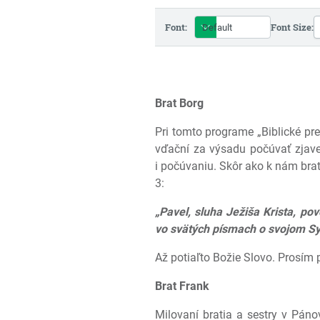
Font:
Font Size:
Brat Borg
Pri tomto programe „Biblické p
vďační za výsadu počúvať zjave
i počúvaniu. Skôr ako k nám brat
3:
„Pavel, sluha Ježiša Krista, po
vo svätých písmach o svojom S
Až potiaľto Božie Slovo. Prosím 
Brat Frank
Milovaní bratia a sestry v Pán