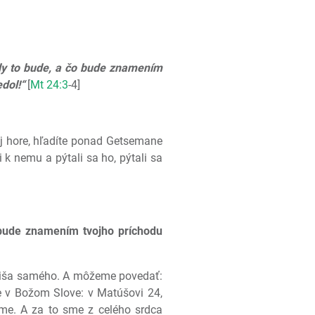
edy to bude, a čo bude znamením
dol!“
[
Mt 24:3
-4]
ovej hore, hľadíte ponad Getsemane
k nemu a pýtali sa ho, pýtali sa
 bude znamením tvojho príchodu
Ježiša samého. A môžeme povedať:
e v Božom Slove: v Matúšovi 24,
me. A za to sme z celého srdca