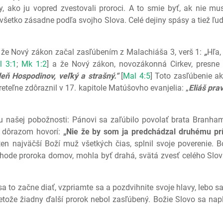
y, ako ju vopred zvestovali proroci. A to smie byť, ak nie m
šetko zásadne podľa svojho Slova. Celé dejiny spásy a tiež ľu
, že Nový zákon začal zasľúbením z Malachiáša 3, verš 1:
„
Hľa,
l 3:1
;
Mk 1:2
] a že Nový zákon, novozákonná Cirkev, presne
deň Hospodinov, veľký a strašný.“
[
Mal 4:5
] Toto zasľúbenie 
eteľne zdôraznil v 17. kapitole Matúšovho evanjelia: „
Eliáš pra
u našej pobožnosti: Pánovi sa zaľúbilo povolať brata Branhama
 dôrazom hovorí:
„Nie že by som ja predchádzal druhému prí
en najväčší Boží muž všetkých čias, splnil svoje poverenie. Boh
ode proroka domov, mohla byť drahá, svätá zvesť celého Slov
sa to začne diať, vzpriamte sa a pozdvihnite svoje hlavy, lebo sa
retože žiadny ďalší prorok nebol zasľúbený. Božie Slovo sa nap