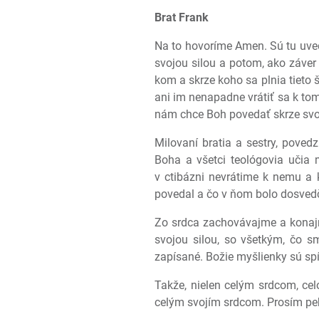
Brat Frank
Na to hovoríme Amen. Sú tu uve
svojou silou a potom, ako záver
kom a skrze koho sa plnia tieto
ani im nenapadne vrátiť sa k to
nám chce Boh povedať skrze svo
Milovaní bratia a sestry, pove
Boha a všetci teológovia uči
v ctibázni nevrátime k nemu a k
povedal a čo v ňom bolo dosved
Zo srdca zachovávajme a konajm
svojou silou, so všetkým, čo 
zapísané. Božie myšlienky sú spís
Takže, nielen celým srdcom, ce
celým svojím srdcom. Prosím pe