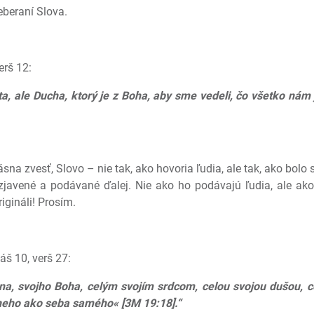
beraní Slova.
erš 12:
a, ale Ducha, ktorý je z Boha, aby sme vedeli, čo všetko nám 
sna zvesť, Slovo – nie tak, ako hovoria ľudia, ale tak, ako bolo
javené a podávané ďalej. Nie ako ho podávajú ľudia, ale ako 
gináli! Prosím.
áš 10, verš 27:
a, svojho Boha, celým svojím srdcom, celou svojou dušou, ce
žneho ako seba samého« [3M 19:18].“