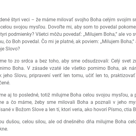
dené štyri veci – že máme milovať svojho Boha celým svojím sr
 celou svojou mysľou. Dovoľte mi, aby som to povedal pokorne, 
 štyri podmienky? Všetci môžu povedať: „Milujem Boha,“ ale vo
mu, čo Boh povedal. Čo mi je platné, ak poviem: „Milujem Boha
je Slovo?
dzme to zo srdca a bez toho, aby sme odsudzovali: Celý sve
a mimo Boha. V zásade vzaté ide všetko pomimo Boha, ak ná
 jeho Slovu, pripravení veriť len tomu, učiť len to, praktizova
čené.
e aj to posledné, totiž milujme Boha celou svojou mysľou, a 
sme a čo máme, žeby sme milovali Boha a poznali v jeho myšl
ané v Božom Slove a len tí, ktorí veria, ako hovorí Písmo, ctia 
lou dušou, celou silou, ale od dnešného dňa milujme Boha ce
kne.