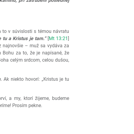
amihu, pri zatrúbení poslednej
 to v súvislosti s témou návratu
e tu a Kristus je tam.“
[
Mt 13:21
]
raz najnovšie – muž sa vydáva za
Bohu za to, že je napísané, že
Boha celým srdcom, celou dušou,
Ak niekto hovorí: „Kristus je tu
rví, a my, ktorí žijeme, budeme
veríme! Prosím pekne.