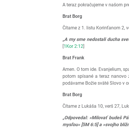
A teraz pokračujeme v našom pre
Brat Borg
Čítame z 1. listu Korinťanom 2, v
„A my sme nedostali ducha svet
[
1Kor 2:12
]
Brat Frank
Amen. O tom ide. Evanjelium, spá
potom spísané a teraz nanovo z
podávame Božie sväté Slovo v ori
Brat Borg
Čítame z Lukáša 10, verš 27, Luk
„Odpovedal: »Milovať budeš Pán
mysľou« [5M 6:5] a »svojho blí