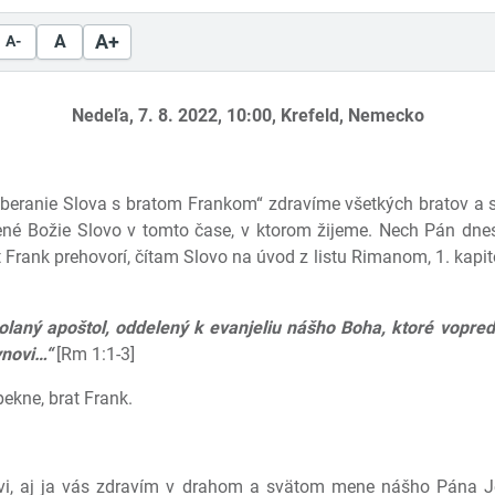
A+
A
A-
Nedeľa, 7. 8. 2022, 10:00, Krefeld, Nemecko
reberanie Slova s bratom Frankom“ zdravíme všetkých bratov a 
né Božie Slovo v tomto čase, v ktorom žijeme. Nech Pán dnes
 Frank prehovorí, čítam Slovo na úvod z listu Rimanom, 1. kapit
volaný apoštol, oddelený k evanjeliu nášho Boha, ktoré vopred
ynovi…“
[Rm 1:1-3]
pekne, brat Frank.
ovi, aj ja vás zdravím v drahom a svätom mene nášho Pána J