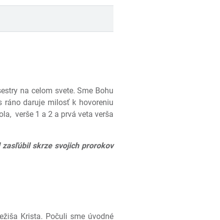
sestry na celom svete. Sme Bohu
 ráno daruje milosť k hovoreniu
ola,
verše 1 a 2 a prvá veta verša
 zasľúbil skrze svojich prorokov
ežiša Krista. Počuli sme úvodné