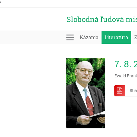
'
Slobodná ľudová mi
Kázania
Literatúra
7. 8.
Ewald Fran
Sti