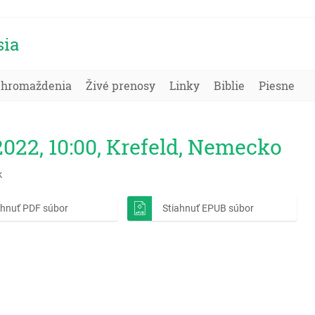
sia
Zhromaždenia
Živé prenosy
Linky
Biblie
Piesne
 2022, 10:00, Krefeld, Nemecko
k
ahnuť PDF súbor
Stiahnuť EPUB súbor