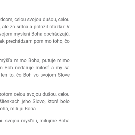
dcom, celou svojou dušou, celou
ale zo srdca a položil otázku: V
 svojom myslení Boha obchádzajú,
,“ ak prechádzam pomimo toho, čo
t zmýšľa mimo Boha, putuje mimo
m Boh nedaruje milosť a my sa
ť len to, čo Boh vo svojom Slove
potom celou svojou dušou, celou
ienkach jeho Slovo, ktoré bolo
Boha, milujú Boha.
lou svojou mysľou, milujme Boha