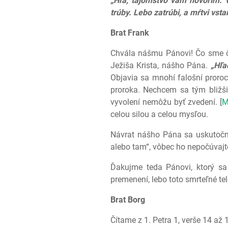
„Hľa, tajomstvo vám hovorím. 
trúby. Lebo zatrúbi, a mŕtvi vs
Brat Frank
Chvála nášmu Pánovi! Čo sme č
Ježiša Krista, nášho Pána.
„Hľa
Objavia sa mnohí falošní proroc
proroka. Nechcem sa tým bližši
vyvolení nemôžu byť zvedení. [
M
celou silou a celou mysľou.
Návrat nášho Pána sa uskutoční 
alebo tam“, vôbec ho nepočúvajte
Ďakujme teda Pánovi, ktorý sa 
premenení, lebo toto smrteľné te
Brat Borg
Čítame z 1. Petra 1, verše 14 až 