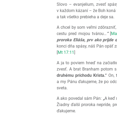
Slovo – evanjelium, zvesť spás
v každom kázaní – že Boh koná v
a tak všetko prebieha a deje sa.
A chcel by som veľmi zdôrazniť
cestu pred mojou tvárou…
“
[
Ma
proroka Eliáša, prv ako prijde 
konci dňa spásy, náš Pán opäť zr
[
Mt 17:11
]
A ja to poviem hneď na začiatk
zvesť. A brat Branham potom s
druhému príchodu Krista.“
On, t
a my Pánu ďakujeme, že po odch
sveta.
A ako povedal sám Pán:
„
A keď 
Žiadny ďalší proroka nepríde, p
ďakujeme.