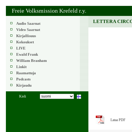
Freie Volksmission Krefeld r.y.
LETTERA CIRCO
Audio Saarnat
Video Saarnat
Kirjallisuus
Kokoukset
LIVE
Ewald Frank
William Branham
Linkit
Raamattuja
Podcasts
Kirjaudu
Kieli
Lataa PDF