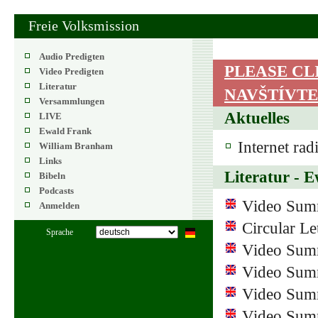
Freie Volksmission
Audio Predigten
PLEASE CL
Video Predigten
Literatur
NAVŠTÍVTE
Versammlungen
Aktuelles
LIVE
Ewald Frank
Internet rad
William Branham
Links
Literatur - 
Bibeln
Podcasts
Video Summ
Anmelden
Circular Le
Sprache
Video Sum
Video Sum
Video Sum
Video Sum