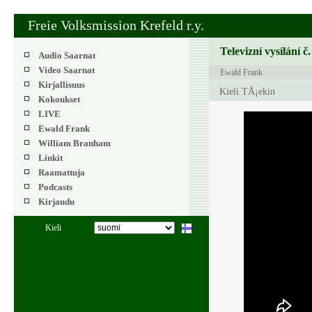
Freie Volksmission Krefeld r.y.
Televizní vysílání č
Audio Saarnat
Video Saarnat
Ewald Frank
Kirjallisuus
Kieli TÅ¡ekin
Kokoukset
LIVE
Ewald Frank
William Branham
Linkit
Raamattuja
Podcasts
Kirjaudu
Kieli