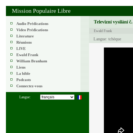
Mission Populaire Libre
Televizní vysílání č
Audio Prédications
Video Prédications
Ewald Frank
Literature
Langue: tchèque
Réunions
LIVE
Ewald Frank
William Branham
Liens
La bible
Podcasts
Connectez-vous
Langue: