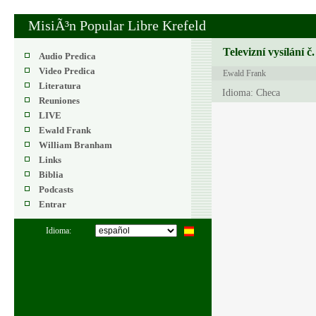
MisiÃ³n Popular Libre Krefeld
Televizní vysílání č
Audio Predica
Video Predica
Ewald Frank
Literatura
Idioma: Checa
Reuniones
LIVE
Ewald Frank
William Branham
Links
Biblia
Podcasts
Entrar
Idioma: