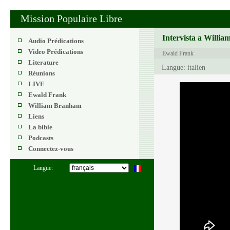
Mission Populaire Libre
Intervista a Willi
Audio Prédications
Video Prédications
Ewald Frank
Literature
Langue: italien
Réunions
LIVE
Ewald Frank
William Branham
Liens
La bible
Podcasts
Connectez-vous
Langue: