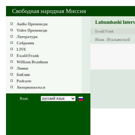
Свободная народная Миссия
Lubumbashi Intervi
Audio Проповеди
Video Проповеди
Ewald Frank
Литература
Язык: Итальянский
Собрания
LIVE
Ewald Frank
William Branham
Линки
Библия
Podcasts
Авторизоваться
Язык: