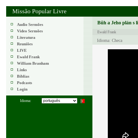
Missão Popular Livre
Bůh a Jeho plán s l
Audio Sermões
Video Sermões
Ewald Frank
Literatura
Idioma: Checa
Reuniões
LIVE
Ewald Frank
William Branham
Links
Bíblias
Podcasts
Login
Idioma: