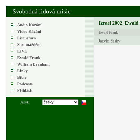
Svobodná lidová misie
Izrael 2002, Ewald 
Audio Kázání
Video Kázání
Ewald Frank
Literatura
Jazyk: česky
Shromáždění
LIVE
Ewald Frank
William Branham
Linky
Bible
Podcasts
Přihlásit
Jazyk: