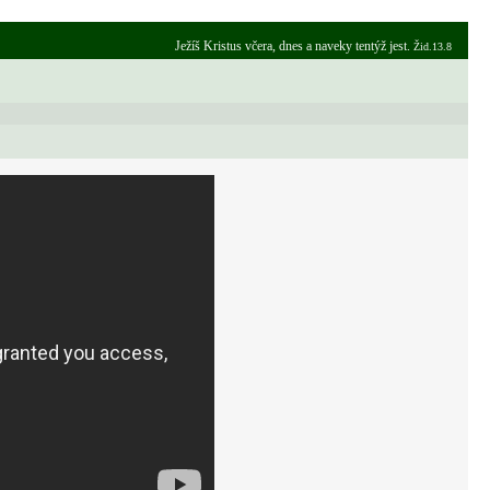
Ježíš Kristus včera, dnes a naveky tentýž jest.
Žid.13.8