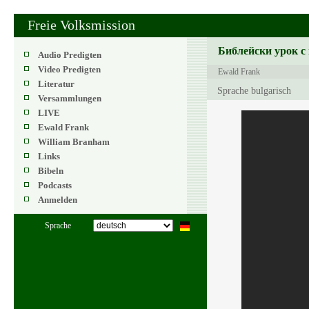
Freie Volksmission
Библейски урок с
Audio Predigten
Video Predigten
Ewald Frank
Literatur
Sprache bulgarisch
Versammlungen
LIVE
Ewald Frank
William Branham
Links
Bibeln
Podcasts
Anmelden
Sprache