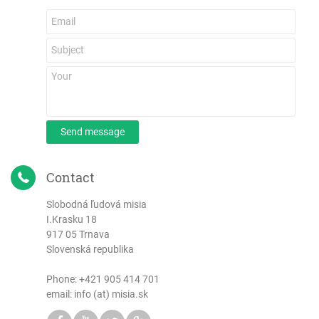
Send message
Contact
Slobodná ľudová misia
I.Krasku 18
917 05 Trnava
Slovenská republika
Phone:
+421 905 414 701
email: info (at) misia.sk