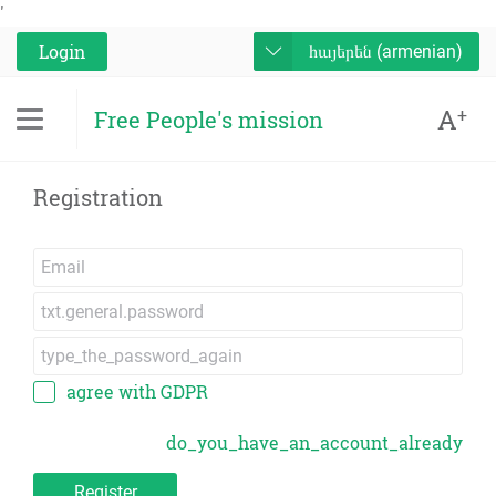
'
Login
հայերեն (armenian)
A
+
Free People's mission
Registration
agree with GDPR
do_you_have_an_account_already
Register