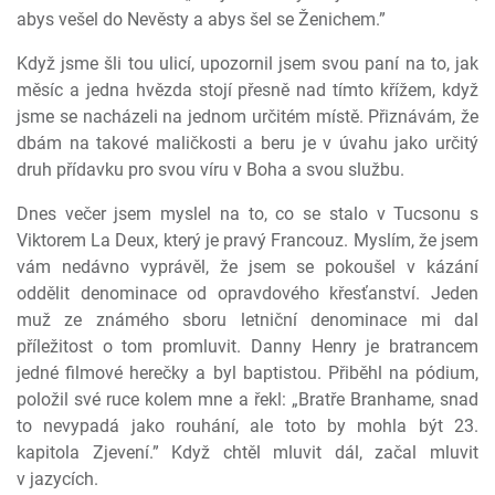
abys vešel do Nevěsty a abys šel se Ženichem.”
Když jsme šli tou ulicí, upozornil jsem svou paní na to, jak
měsíc a jedna hvězda stojí přesně nad tímto křížem, když
jsme se nacházeli na jednom určitém místě. Přiznávám, že
dbám na takové maličkosti a beru je v úvahu jako určitý
druh přídavku pro svou víru v Boha a svou službu.
Dnes večer jsem myslel na to, co se stalo v Tucsonu s
Viktorem La Deux, který je pravý Francouz. Myslím, že jsem
vám nedávno vyprávěl, že jsem se pokoušel v kázání
oddělit denominace od opravdového křesťanství. Jeden
muž ze známého sboru letniční denominace mi dal
příležitost o tom promluvit. Danny Henry je bratrancem
jedné filmové herečky a byl baptistou. Přiběhl na pódium,
položil své ruce kolem mne a řekl: „Bratře Branhame, snad
to nevypadá jako rouhání, ale toto by mohla být 23.
kapitola Zjevení.” Když chtěl mluvit dál, začal mluvit
v jazycích.