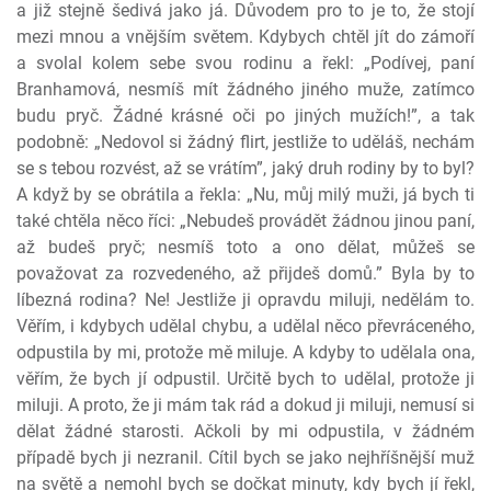
a již stejně šedivá jako já. Důvodem pro to je to, že stojí
mezi mnou a vnějším světem. Kdybych chtěl jít do zámoří
a svolal kolem sebe svou rodinu a řekl: „Podívej, paní
Branhamová, nesmíš mít žádného jiného muže, zatímco
budu pryč. Žádné krásné oči po jiných mužích!”, a tak
podobně: „Nedovol si žádný flirt, jestliže to uděláš, nechám
se s tebou rozvést, až se vrátím”, jaký druh rodiny by to byl?
A když by se obrátila a řekla: „Nu, můj milý muži, já bych ti
také chtěla něco říci: „Nebudeš provádět žádnou jinou paní,
až budeš pryč; nesmíš toto a ono dělat, můžeš se
považovat za rozvedeného, až přijdeš domů.” Byla by to
líbezná rodina? Ne! Jestliže ji opravdu miluji, nedělám to.
Věřím, i kdybych udělal chybu, a udělal něco převráceného,
odpustila by mi, protože mě miluje. A kdyby to udělala ona,
věřím, že bych jí odpustil. Určitě bych to udělal, protože ji
miluji. A proto, že ji mám tak rád a dokud ji miluji, nemusí si
dělat žádné starosti. Ačkoli by mi odpustila, v žádném
případě bych ji nezranil. Cítil bych se jako nejhříšnější muž
na světě a nemohl bych se dočkat minuty, kdy bych jí řekl,