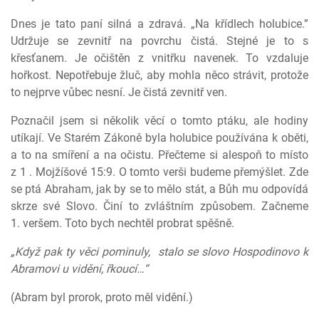
Dnes je tato paní silná a zdravá. „Na křídlech holubice.”
Udržuje se zevnitř na povrchu čistá. Stejné je to s
křesťanem. Je očištěn z vnitřku navenek. To vzdaluje
hořkost. Nepotřebuje žluč, aby mohla něco strávit, protože
to nejprve vůbec nesní. Je čistá zevnitř ven.
Poznačil jsem si několik věcí o tomto ptáku, ale hodiny
utíkají. Ve Starém Zákoně byla holubice používána k oběti,
a to na smíření a na očistu. Přečteme si alespoň to místo
z 1 . Mojžíšové 15:9. O tomto verši budeme přemýšlet. Zde
se ptá Abraham, jak by se to mělo stát, a Bůh mu odpovídá
skrze své Slovo. Činí to zvláštním způsobem. Začneme
1. veršem. Toto bych nechtěl probrat spěšně.
„Když pak ty věci pominuly,
stalo se slovo Hospodinovo k
Abramovi u vidění, řkoucí…“
(Abram byl prorok, proto měl vidění.)