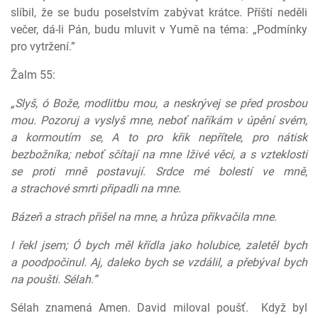
slíbil, že se budu poselstvím zabývat krátce. Příští neděli
večer, dá-li Pán, budu mluvit v Yumě na téma: „Podmínky
pro vytržení.”
Žalm 55:
„Slyš, ó Bože, modlitbu mou, a neskrývej se před prosbou
mou. Pozoruj a vyslyš mne, neboť naříkám v úpění svém,
a kormoutím se, A to pro křik nepřítele, pro nátisk
bezbožníka; neboť sčítají na mne lživé věci, a s vzteklosti
se proti mně postavují. Srdce mé bolestí ve mně,
a strachové smrti připadli na mne.
Bázeň a strach přišel na mne, a hrůza přikvačila mne.
I řekl jsem; Ó bych měl křídla jako holubice, zaletěl bych
a poodpočinul. Aj, daleko bych se vzdálil, a přebýval bych
na poušti. Sélah.”
Sélah znamená Amen. David miloval poušť.
Když byl