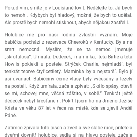
Pokud vím, smíte je v Louisianě lovit. Nedělejte to. Já bych
to nemohl. Kdybych byl hladový, možná, že bych to udělal.
Ale prostě bych nemohl stisknout, abych nějakou zastřelil.
Holubice mé pro naši rodinu zvláštní význam. Moje
babička pochází z rezervace Cheeroků v Kentucky. Byla na
smrt nemocná. Myslím, že se ta nemoc jmenuje
„skrofulosa”. Umírala. Dědeček,
maminka,
teta Birtie a teta
Howlis poklekli u postele. Strýček Charlie, nejmladší, byl
tenkrát teprve čtyřicetiletý. Maminka byla nejstarší. Bylo jí
asi dvanáct. Babiččiny černé vlasy byly vyčesány a ležely
na posteli. Když umírala, začala zpívat: „Skálo spásy, otevři
se mi, schovej mne, věčná záštito, v sobě.” Tenkrát ještě
dědeček nebyl křesťanem. Pokřtil jsem ho na Jméno Ježíše
Krista ve věku 87 let v řece na místě, kde se zjevil Anděl
Páně.
Zatímco zpívala tuto píseň a zvedla své slabé ruce, přiletěla
dveřmi dovnitř holubice, sedla si na hlavu postele, začala