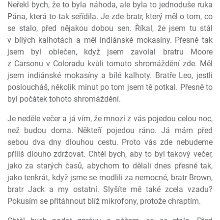
Neřekl bych, že to byla náhoda, ale byla to jednoduše ruka
Pána, která to tak seřídila. Je zde bratr, který měl o tom, co
se stalo, před nějakou dobou sen. Říkal, že jsem tu stál
v bílých kalhotách a měl indiánské mokasíny. Přesně tak
jsem byl oblečen, když jsem zavolal bratru Moore
z Carsonu v Coloradu kvůli tomuto shromáždění zde. Měl
jsem indiánské mokasíny a bílé kalhoty. Bratře Leo, jestli
posloucháš, několik minut po tom jsem tě potkal. Přesně to
byl počátek tohoto shromáždění.
Je neděle večer a já vím, že mnozí z vás pojedou celou noc,
než budou doma. Někteří pojedou ráno. Já mám před
sebou dva dny dlouhou cestu. Proto vás zde nebudeme
příliš dlouho zdržovat. Chtěl bych, aby to byl takový večer,
jako za starých časů, abychom to dělali dnes přesně tak,
jako tenkrát, když jsme se modlili za nemocné, bratr Brown,
bratr Jack a my ostatní. Slyšíte mě také zcela vzadu?
Pokusím se přitáhnout blíž mikrofony, protože chraptím.