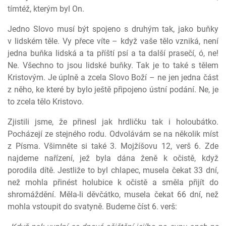
tímtéž, kterým byl On.
Jedno Slovo musí být spojeno s druhým tak, jako buňky
v lidském těle. Vy přece víte – když vaše tělo vzniká, není
jedna buňka lidská a ta příští psí a ta další prasečí, ó, ne!
Ne. Všechno to jsou lidské buňky. Tak je to také s tělem
Kristovým. Je úplně a zcela Slovo Boží – ne jen jedna část
z něho, ke které by bylo ještě připojeno ústní podání. Ne, je
to zcela tělo Kristovo.
Zjistili jsme, že přinesl jak hrdličku tak i holoubátko.
Pocházejí ze stejného rodu. Odvolávám se na několik míst
z Písma. Všimněte si také 3. Mojžíšovu 12, verš 6. Zde
najdeme nařízení, jež byla dána ženě k očistě, když
porodila dítě. Jestliže to byl chlapec, musela čekat 33 dní,
než mohla přinést holubice k očistě a směla přijít do
shromáždění. Měla-li děvčátko, musela čekat 66 dní, než
mohla vstoupit do svatyně. Budeme číst 6. verš: