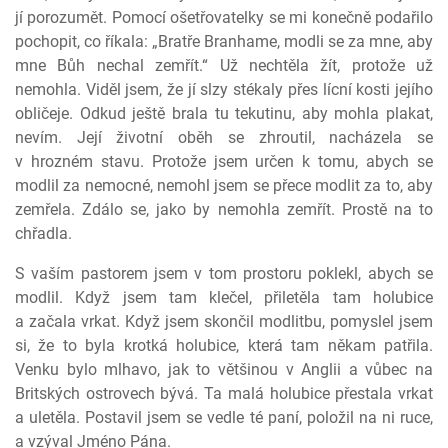
jí porozumět. Pomocí ošetřovatelky se mi konečně podařilo
pochopit, co říkala: „Bratře Branhame, modli se za mne, aby
mne Bůh nechal zemřít.“ Už nechtěla žít, protože už
nemohla. Viděl jsem, že jí slzy stékaly přes lícní kosti jejího
obličeje. Odkud ještě brala tu tekutinu, aby mohla plakat,
nevím. Její životní oběh se zhroutil, nacházela se
v hrozném stavu. Protože jsem určen k tomu, abych se
modlil za nemocné, nemohl jsem se přece modlit za to, aby
zemřela. Zdálo se, jako by nemohla zemřít. Prostě na to
chřadla.
S vaším pastorem jsem v tom prostoru poklekl, abych se
modlil. Když jsem tam klečel, přiletěla tam holubice
a začala vrkat. Když jsem skončil modlitbu, pomyslel jsem
si, že to byla krotká holubice, která tam někam patřila.
Venku bylo mlhavo, jak to většinou v Anglii a vůbec na
Britských ostrovech bývá. Ta malá holubice přestala vrkat
a uletěla. Postavil jsem se vedle té paní, položil na ni ruce,
a vzýval Jméno Pána.