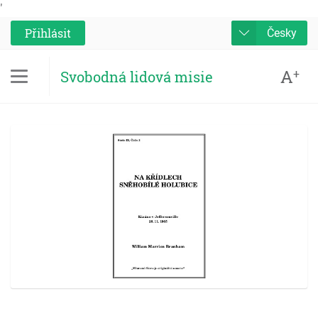
'
Přihlásit
Česky
A
+
Svobodná lidová misie