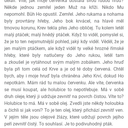
dělali. Víte, jak moje červenka dostala svou rudou hruď?
Někde jednou zemřel jeden Muž na kříži. Nikdo Mu
nepomohl. Bůh Ho opustil. Zemřel. Jeho rukama a nohama
byly provrtány hřeby, Jeho bok krvácel, na hlavě měl
trnovou korunu, Krev tekla přes Jeho obličej. Tu kolem letěl
malý ptáček; malý hnědý ptáček. Když to viděl, pomyslel si,
že je to ten nejsmutnější pohled, jaký kdy viděl. Věděl, že je
jen malým ptáčkem, ale když viděl ty velké hrozné římské
hřeby, které byly natlučeny do Jeho rukou, letěl tam
a zkoušel je vytáhnout svým malým zobákem. Jeho hruď
byla při tom celá od Krve a je od té doby červená. Chtěl
bych, aby i moje hruď byla chráněna Jeho Krví, dokud Ho
nepotkám. Mám rád tu malou červenku. Ale víte, červenka
se musí koupat, ale holubice to nepotřebuje. Má v sobě
druh oleje, který ji udržuje zevnitř na povrch čistou. Víte to?
Holubice to má. Má v sobě olej. Zvedli jste někdy holoubka
a čichli si jak voní? To je ten olej, který přichází zevnitř ven.
V jejím těle jsou olejové žlázy, které udržují povrch jejího
peří zevnitř čistý. To souhlasí. Je to podivuhodný pták.