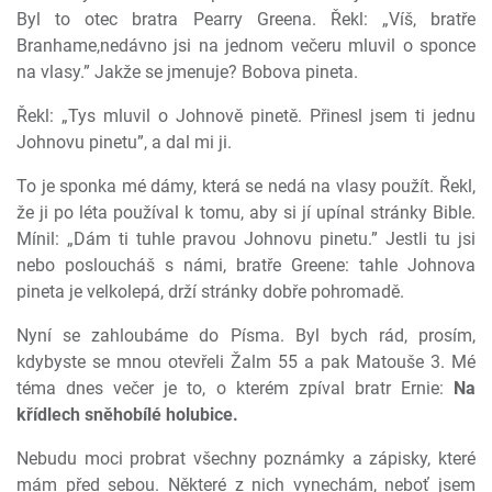
Byl to otec bratra Pearry Greena. Řekl: „Víš, bratře
Branhame,nedávno jsi na jednom večeru mluvil o sponce
na vlasy.” Jakže se jmenuje? Bobova pineta.
Řekl: „Tys mluvil o Johnově pinetě. Přinesl jsem ti jednu
Johnovu pinetu”, a dal mi ji.
To je sponka mé dámy, která se nedá na vlasy použít. Řekl,
že ji po léta používal k tomu, aby si jí upínal stránky Bible.
Mínil: „Dám ti tuhle pravou Johnovu pinetu.” Jestli tu jsi
nebo posloucháš s námi, bratře Greene: tahle Johnova
pineta je velkolepá, drží stránky dobře pohromadě.
Nyní se zahloubáme do Písma. Byl bych rád, prosím,
kdybyste se mnou otevřeli Žalm 55 a pak Matouše 3. Mé
téma dnes večer je to, o kterém zpíval bratr Ernie:
Na
křídlech sněhobílé holubice.
Nebudu moci probrat všechny poznámky a zápisky, které
mám před sebou. Některé z nich vynechám, neboť jsem