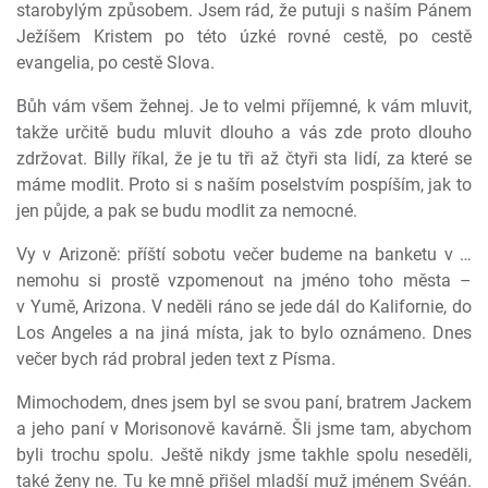
starobylým způsobem. Jsem rád, že putuji s naším Pánem
Ježíšem Kristem po této úzké rovné cestě, po cestě
evangelia, po cestě Slova.
Bůh vám všem žehnej. Je to velmi příjemné, k vám mluvit,
takže určitě budu mluvit dlouho a vás zde proto dlouho
zdržovat. Billy říkal, že je tu tři až čtyři sta lidí, za které se
máme modlit. Proto si s naším poselstvím pospíším, jak to
jen půjde, a pak se budu modlit za nemocné.
Vy v Arizoně: příští sobotu večer budeme na banketu v …
nemohu si prostě vzpomenout na jméno toho města –
v Yumě, Arizona. V neděli ráno se jede dál do Kalifornie, do
Los Angeles a na jiná místa, jak to bylo oznámeno. Dnes
večer bych rád probral jeden text z Písma.
Mimochodem, dnes jsem byl se svou paní, bratrem Jackem
a jeho paní v Morisonově kavárně. Šli jsme tam, abychom
byli trochu spolu. Ještě nikdy jsme takhle spolu neseděli,
také ženy ne. Tu ke mně přišel mladší muž jménem Svéán.