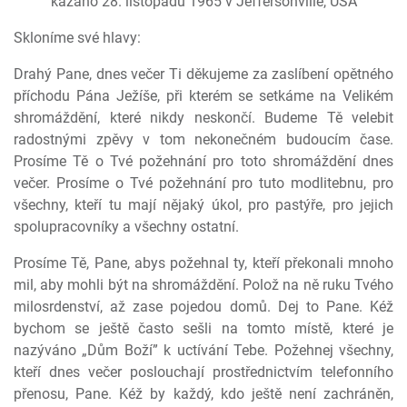
kázáno 28. listopadu 1965 v Jeffersonville, USA
Skloníme své hlavy:
Drahý Pane, dnes večer Ti děkujeme za zaslíbení opětného
příchodu Pána Ježíše, při kterém se setkáme na Velikém
shromáždění, které nikdy neskončí. Budeme Tě velebit
radostnými zpěvy v tom nekonečném budoucím čase.
Prosíme Tě o Tvé požehnání pro toto shromáždění dnes
večer. Prosíme o Tvé požehnání pro tuto modlitebnu, pro
všechny, kteří tu mají nějaký úkol, pro pastýře, pro jejich
spolupracovníky a všechny ostatní.
Prosíme Tě, Pane, abys požehnal ty, kteří překonali mnoho
mil, aby mohli být na shromáždění. Polož na ně ruku Tvého
milosrdenství, až zase pojedou domů. Dej to Pane. Kéž
bychom se ještě často sešli na tomto místě, které je
nazýváno „Dům Boží” k uctívání Tebe. Požehnej všechny,
kteří dnes večer poslouchají prostřednictvím telefonního
přenosu, Pane. Kéž by každý, kdo ještě není zachráněn,