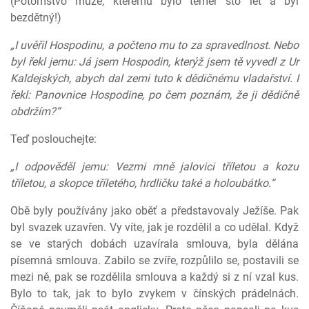
(Potomstvo muže, kterému bylo téměř sto let a byl
bezdětný!)
„I uvěřil Hospodinu, a počteno mu to za spravedlnost. Nebo
byl řekl jemu: Já jsem Hospodin, kterýž jsem tě vyvedl z Ur
Kaldejských, abych dal zemi tuto k dědičnému vladařství. I
řekl: Panovnice Hospodine, po čem poznám, že ji dědičně
obdržím?“
Teď poslouchejte:
„I odpověděl jemu: Vezmi mně jalovici tříletou a kozu
tříletou, a skopce tříletého, hrdličku také a holoubátko.“
Obě byly používány jako oběť a představovaly Ježíše. Pak
byl svazek uzavřen. Vy víte, jak je rozdělil a co udělal. Když
se ve starých dobách uzavírala smlouva, byla dělána
písemná smlouva. Zabilo se zvíře, rozpůlilo se, postavili se
mezi ně, pak se rozdělila smlouva a každý si z ní vzal kus.
Bylo to tak, jak to bylo zvykem v čínských prádelnách.