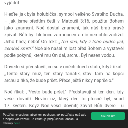
vyjádřit.
Hleďte, jak byla holubička, symbol velkého Svatého Ducha,
– jak jsme předtím četli v Matouši 3:16, použita Bohem
jako znamení. Noé dostal znamení, jak náš bratr právě
zpíval. Bůh byl hluboce zarmoucen a nic nemohlo zadržet
Jeho hněv, neboť On řekl:
„Ten den, kdy z toho budeš jíst,
zemřeš smrtí.”
Noé ale našel milost před Bohem a vystavěl
podle pokynů, které mu On dal, archu. Byl nesen vodou.
Dovedu si představit, co se v oněch dnech stalo, když říkali:
„Tento starý muž, ten starý fanatik, staví tam na kopci
archu a říká, že bude pršet. Přece ještě nikdy nepršelo.”
Noé říkal: „Přesto bude pršet.” Představuji si ten den, kdy
vešel dovnitř. Nevím už, který den to přesně byl, snad
17. květen. Když Noé vešel dovnitř, zavřel Bůh dveře. Tu
přitáhly mraky, začalo pršet, kanály se plnily, prameny
Používáme cookies, abychom pochopili, jak používáte náš web
Souhlasím
a zlepšili váš zážitek. To zahrnuje přizpůsobení obsahu a
z velkých hloubek vyrazily, všechny studny nechaly prýštit
reklamy.
Více...
svou vodu. Konečně lidé vystoupili na vrchy svých domů.