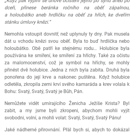
„Když pak vyplní se dnové očištění jejího po synu aneb po
dceři, přinese beránka ročního na oběť zápalnou,
a holoubátko aneb hrdličku na oběť za hřích, ke dveřím
stánku úmluvy knězi.“
Nemohla vstoupit dovnitř, než uplynuly ty dny. Pak musela
dát u vchodu knězi svou oběť. Byla to buď hrdlička nebo
holoubátko. Obě patří ke stejnému rodu… Holubice byla
používána ke smíření, ke smíření za hříchy. Také za očistu
za malomocenství, což je symbol na hříchy, se mohly
přinést dvě holubice. Jedna z nich byla zabita. Druhá byla
ponořena do její krve a nakonec puštěna. Když holubice
odletěla, zkropila zemi krví svého kamaráda a krev volala k
Bohu: Svatý, Svatý, Svatý je Bůh, Pán.
Nemůžete vidět umírajícího Ženicha Ježíše Krista? Byl
zabit, a my jsme byli zkropeni, abychom mohli vyjít
svobodni, volní, a mohli volat: Svatý, Svatý, Svatý Pánu!
Jaké nádherné přirovnání. Přál bych si, abych to dokázal