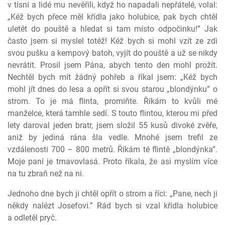
v tísni a lidé mu nevěřili, když ho napadali nepřátelé, volal:
„Kéž bych přece měl křídla jako holubice, pak bych chtěl
uletět do pouště a hledat si tam místo odpočinku!” Jak
často jsem si myslel totéž! Kéž bych si mohl vzít ze zdi
svou pušku a kempový batoh, vyjít do pouště a už se nikdy
nevrátit. Prosil jsem Pána, abych tento den mohl prožít.
Nechtěl bych mít žádný pohřeb a říkal jsem: „Kéž bych
mohl jít dnes do lesa a opřít si svou starou „blondýnku” o
strom. To je má flinta, promiňte. Říkám to kvůli mé
manželce, která tamhle sedí. S touto flintou, kterou mi před
lety daroval jeden bratr, jsem složil 55 kusů divoké zvěře,
aniž by jediná rána šla vedle. Mnohé jsem trefil ze
vzdálenosti 700 – 800 metrů. Říkám té flintě „blondýnka”.
Moje paní je tmavovlasá. Proto říkala, že asi myslím více
na tu zbraň než na ni.
Jednoho dne bych ji chtěl opřít o strom a říci: „Pane, nech ji
někdy nalézt Josefovi.” Rád bych si vzal křídla holubice
a odletěl pryč.