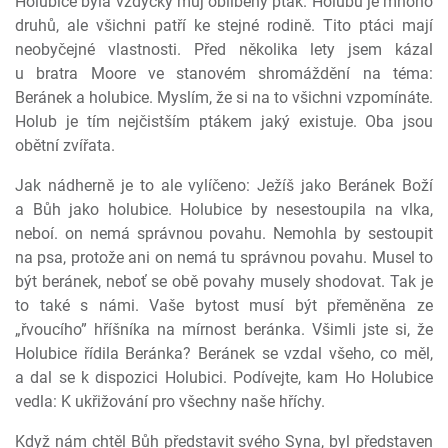
Holubice byla vždycky můj oblíbený pták. Holubů je mnoho
druhů, ale všichni patří ke stejné rodině. Tito ptáci mají
neobyčejné vlastnosti. Před několika lety jsem kázal
u bratra Moore ve stanovém shromáždění na téma:
Beránek a holubice. Myslím, že si na to všichni vzpomínáte.
Holub je tím nejčistším ptákem jaký existuje. Oba jsou
obětní zvířata.
Jak nádherně je to ale vylíčeno: Ježíš jako Beránek Boží
a Bůh jako holubice. Holubice by nesestoupila na vlka,
neboí. on nemá správnou povahu. Nemohla by sestoupit
na psa, protože ani on nemá tu správnou povahu. Musel to
být beránek, neboť se obě povahy musely shodovat. Tak je
to také s námi. Vaše bytost musí být přeměněna ze
„řvoucího” hříšníka na mírnost beránka. Všimli jste si, že
Holubice řídila Beránka? Beránek se vzdal všeho, co měl,
a dal se k dispozici Holubici. Podívejte, kam Ho Holubice
vedla: K ukřižování pro všechny naše hříchy.
Když nám chtěl Bůh představit svého Syna, byl představen