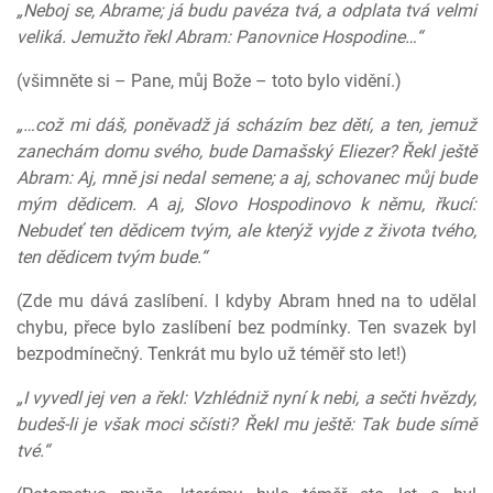
„Neboj se, Abrame; já budu pavéza tvá, a odplata tvá velmi
veliká. Jemužto řekl Abram: Panovnice Hospodine…“
(všimněte si – Pane, můj Bože – toto bylo vidění.)
„…což mi dáš, poněvadž já scházím bez dětí, a ten, jemuž
zanechám domu svého, bude Damašský Eliezer? Řekl ještě
Abram: Aj, mně jsi nedal semene; a aj, schovanec můj bude
mým dědicem. A aj, Slovo Hospodinovo k němu, řkucí:
Nebudeť ten dědicem tvým, ale kterýž vyjde z života tvého,
ten dědicem tvým bude.“
(Zde mu dává zaslíbení. I kdyby Abram hned na to udělal
chybu, přece bylo zaslíbení bez podmínky. Ten svazek byl
bezpodmínečný. Tenkrát mu bylo už téměř sto let!)
„I vyvedl jej ven a řekl: Vzhlédniž nyní k nebi, a sečti hvězdy,
budeš-li je však moci sčísti? Řekl mu ještě: Tak bude símě
tvé.“