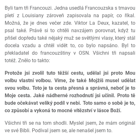
Byli tam tři Francouzi. Jedna usedlá Francouzska s tmavou
pletí z Louisiany zároveň zapisovala na papír, co říkal.
Možná, že je dnes večer zde. Viktor La Deux, kazatel, to
psal také. Právě si to chtěli navzájem porovnat, když tu
přišel dopředu také nějaký muž se světlými vlasy, který stál
docela vzadu a chtěl vidět to, co bylo napsáno. Byl to
překladatel do francouzštiny v OSN. Všichni tři napsali
totéž. Znělo to takto:
Protože jsi zvolil tuto těžší cestu, udělal jsi proto Mou
volbu vlastní volbou. Víme, že také Mojžíš musel udělat
svou volbu. Toto je ta cesta přesná a správná, neboť je to
Moje cesta. Jaké nádherné rozhodnutí jsi učinil. Proto tě
bude očekávat veliký podíl v nebi. Toto samo o sobě je to,
co způsobí a vykoná to mocné vítězství v lásce Boží.
Všichni tři se na tom shodli. Myslel jsem, že mám originál
ve své Bibli. Podíval jsem se, ale nenašel jsem to.