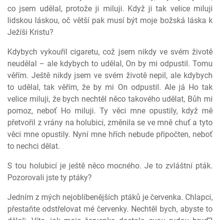
co jsem udělal, protože ji miluji. Když ji tak velice miluji
lidskou láskou, oč větší pak musí být moje božská láska k
Ježíši Kristu?
Kdybych vykouřil cigaretu, což jsem nikdy ve svém životě
neudělal – ale kdybych to udělal, On by mi odpustil. Tomu
věřím. Ještě nikdy jsem ve svém životě nepil, ale kdybych
to udělal, tak věřím, že by mi On odpustil. Ale já Ho tak
velice miluji, že bych nechtěl něco takového udělat, Bůh mi
pomoz, neboť Ho miluji. Ty věci mne opustily, když mě
přetvořil z vrány na holubici, změnila se ve mně chuť a tyto
věci mne opustily. Nyní mne hřích nebude připočten, neboť
to nechci dělat.
S tou holubicí je ještě něco mocného. Je to zvláštní pták.
Pozorovali jste ty ptáky?
Jedním z mých nejoblíbenějších ptáků je červenka. Chlapci,
přestaňte odstřelovat mé červenky. Nechtěl bych, abyste to