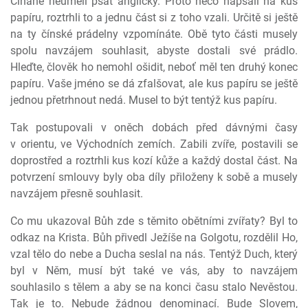
Číňané neuměli psát anglicky. Proto něco napsali na kus
papíru, roztrhli to a jednu část si z toho vzali. Určitě si ještě
na ty čínské prádelny vzpomínáte. Obě tyto části musely
spolu navzájem souhlasit, abyste dostali své prádlo.
Hleďte, člověk ho nemohl ošidit, neboť měl ten druhý konec
papíru. Vaše jméno se dá zfalšovat, ale kus papíru se ještě
jednou přetrhnout nedá. Musel to být tentýž kus papíru.
Tak postupovali v oněch dobách před dávnými časy
v orientu, ve Východních zemích. Zabili zvíře, postavili se
doprostřed a roztrhli kus kozí kůže a každý dostal část. Na
potvrzení smlouvy byly oba díly přiloženy k sobě a musely
navzájem přesně souhlasit.
Co mu ukazoval Bůh zde s těmito obětními zvířaty? Byl to
odkaz na Krista. Bůh přivedl Ježíše na Golgotu, rozdělil Ho,
vzal tělo do nebe a Ducha seslal na nás. Tentýž Duch, který
byl v Něm, musí být také ve vás, aby to navzájem
souhlasilo s tělem a aby se na konci času stalo Nevěstou.
Tak je to. Nebude žádnou denominací. Bude Slovem,