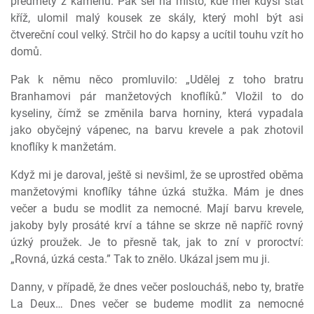
předměty z kamenů. Pak šel na místo, kde měl kdysi stát
kříž, ulomil malý kousek ze skály, který mohl být asi
čtvereční coul velký. Strčil ho do kapsy a ucítil touhu vzít ho
domů.
Pak k němu něco promluvilo: „Udělej z toho bratru
Branhamovi pár manžetových knoflíků.” Vložil to do
kyseliny, čímž se změnila barva horniny, která vypadala
jako obyčejný vápenec, na barvu krevele a pak zhotovil
knoflíky k manžetám.
Když mi je daroval, ještě si nevšiml, že se uprostřed oběma
manžetovými knoflíky táhne úzká stužka. Mám je dnes
večer a budu se modlit za nemocné. Mají barvu krevele,
jakoby byly prosáté krví a táhne se skrze ně napříč rovný
úzký proužek. Je to přesně tak, jak to zní v proroctví:
„Rovná, úzká cesta.” Tak to znělo. Ukázal jsem mu ji.
Danny, v případě, že dnes večer posloucháš, nebo ty, bratře
La Deux… Dnes večer se budeme modlit za nemocné