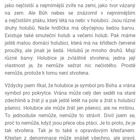
jako nejčistší a nejmírnější zvíře na zemi, jako tvor vázaný
na zem. Ale Bůh nebes se znázornil v nejmírnějším
a nejčistším ptáku, který létá na nebi: v holubici. Jsou různé
druhy holubů. Naše hrdlička má obyčejnou šedou barvu.
Existuje také smuteční holub a večerní holub. Pak máme
ještě malou domácí holubici, která má na křídlech červené
proužky, ale jinak je šedá. Holubů je mnoho druhů. Mají
různé barvy. Holubice je zvláštně stvořena; jedna její
vlastnost je, že nemůže sežrat nic nečistého. Prostě
nemůže, protože k tomu není stvořena.
Vždycky jsem říkal, že holubice je symbol pro Boha a vrána
symbol pro pokrytce. Vrána může celý den sedět na staré
zdechlině a žrát ji a pak ještě letět na pole a žrát s holubicí
pšenici. Holubice ale může žrát jen pšenici, ale ne mršinu.
To jednoduše nemůže, nemůže to strávit. Divil jsem se,
proč to nemůže, když jsou přece oba ptáci. Je to proto, že je
tak stvořena. Tak je to také s opravdovým křesťanem.
Křestan z denominace může snášet všechno, ale pravý,