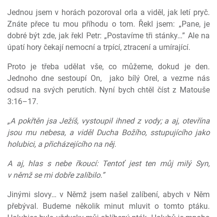
Jednou jsem v horách pozoroval orla a viděl, jak letí pryč.
Znáte přece tu mou příhodu o tom. Řekl jsem: „Pane, je
dobré být zde, jak řekl Petr: „Postavíme tři stánky…” Ale na
úpatí hory čekají nemocní a trpící, ztracení a umírající.
Proto je třeba udělat vše, co můžeme, dokud je den.
Jednoho dne sestoupí On,
jako bílý Orel, a vezme nás
odsud na svých perutích. Nyní bych chtěl číst z Matouše
3:16–17.
„A pokřtěn jsa Ježíš, vystoupil ihned z vody; a aj, otevřína
jsou mu nebesa, a viděl Ducha Božího, sstupujícího jako
holubici, a přicházejícího na něj.
A aj, hlas s nebe řkoucí: Tentoť jest ten můj milý Syn,
v němž se mi dobře zalíbilo.”
Jinými slovy… v Němž jsem našel zalíbení, abych v Něm
přebýval. Budeme několik minut mluvit o tomto ptáku.