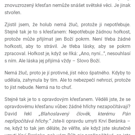
znovuzrozený křesťan nemůže snášet světské věci. Je jinak
stvořen.
Zjistil jsem, že holub nemá žluč, protože ji nepotřebuje.
Stejně tak je to s křesťanem: Nepotřebuje žádnou hořkost,
protože může přijímat jen Boží pokrm. Není třeba žádné
hořkosti, aby to strávil. Je třeba lásky, aby se pokrm
zpracoval. Hořkost je, když se říká: „Ano, nyní…”, nesouhlasí
s ním. Ale láska jej přijímá vždy – Slovo Boží.
Nemá žluč, proto je jí protivné, jíst něco špatného. Kdyby to
udělala, zahynula by tím. Ale to nebezpečí nehrozí, protože
to jíst nebude. Nemá na to chuť.
Stejně tak je to s opravdovým křesťanem. Věděli jste, že se
opravdovému křesťanu vůbec žádné hříchy nezapočítávají?
David řekl
„Blahoslavený člověk, kterému Pán
nepřipočítává hříchy.”
Jste-li opravdu umyti Krví Beránka –
ne, když to tak jen děláte, že věříte, ale když jste skutečně