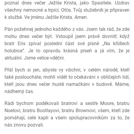
poznal dnes večer Ježíše Krista, jako Spasitele. Uzdrav
všechny nemocné a trpící, Otče, Tvůj služebník je připraven
k službě. Ve jménu Ježíše Krista. Amen.
Pán požehnej jednoho každého z vás. Jsem tak rád, že zde
mohu dnes večer být. Vstoupil jsem právě dovnitř, když
bratr Eris zpíval poslední část své písně „Na křídlech
holubice”. Je to opravdu krásná píseň a já vím, že je
aktuální. Jsme velice vděčni.
Přál bych si jen, abyste vy všichni, v celém národě, kteří
také posloucháte, mohli vidět to očekávání v obličejích lidí,
kteří jsou dnes večer hustě namačkáni v budově. Máme,
nádherný čas.
Rádi bychom poděkovali bratrovi a sestře Moore, bratru
Noelovi, bratru Bootlayovi, bratru Brownovi, všem, kteří zde
pomáhají, celé kapli a všem spolupracovníkům za to, že
nás znovu pozvali.