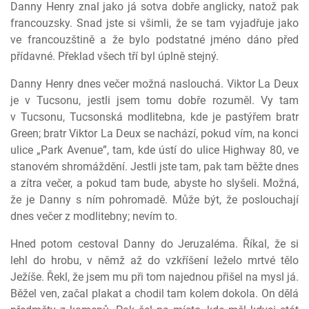
Danny Henry znal jako já sotva dobře anglicky, natož pak
francouzsky. Snad jste si všimli, že se tam vyjadřuje jako
ve francouzštině a že bylo podstatné jméno dáno před
přídavné. Překlad všech tří byl úplně stejný.
Danny Henry dnes večer možná naslouchá. Viktor La Deux
je v Tucsonu, jestli jsem tomu dobře rozuměl. Vy tam
v Tucsonu, Tucsonská modlitebna, kde je pastýřem bratr
Green; bratr Viktor La Deux se nachází, pokud vím, na konci
ulice „Park Avenue”, tam, kde ústí do ulice Highway 80, ve
stanovém shromáždění. Jestli jste tam, pak tam běžte dnes
a zítra večer, a pokud tam bude, abyste ho slyšeli. Možná,
že je Danny s ním pohromadě. Může být, že poslouchají
dnes večer z modlitebny; nevím to.
Hned potom cestoval Danny do Jeruzaléma. Říkal, že si
lehl do hrobu, v němž až do vzkříšení leželo mrtvé tělo
Ježíše. Řekl, že jsem mu při tom najednou přišel na mysl já.
Běžel ven, začal plakat a chodil tam kolem dokola. On dělá