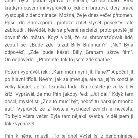
Chtěl bych podat zprávu o něčem, co se stalo. Před
krátkým časem mi vyprávěli o jednom bratrovi, který právě
vystoupil z denominace. Možná, že je dnes večer přítomen.
Přišel do Shreveportu, protože chtěl slyšet poselství, ale
zabloudil. Nevěděl, kde se přesně nachází, proto prostě jel
dovnitř do města. Když viděl, že se shromažďovali lidé,
zeptal se: „Bude zde kázat Billy Branham?” „Ne.” Byla
odpověď, „Zde bude kázat Billy Graham skrze film”.
On odpověděl: „Promiňte, tak to jsem zde špatně.”
Potom vyprávěl, řekl: „Kam mám nyní jít, Pane?” A počal jít
po hlavní třídě. Nevím, jak se jmenuje, ale na jejím konci je
velký kostel. Je to Texaská třída. Na kostele je velký bílý
kříž. Vyprávěl, že mu Pán jakoby řekl: „Jdi dál.” Když tam
došel, myslel si: „Zde to musí být, neboť tu parkuje mnoho
aut.“ Vyprávěl, že z kostela vycházel ženich a nevěsta.
To bylo včera večer. Byla tam nějaká svatba. Viděl jsem ji
také vycházet.
Pán k němu mluvil: „To je ono! Vyšel jsi z denominace,