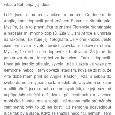
vrkat a Bůh přijal její duši.
Letěl jsem s bratrem Jackem a bratrem Gordonem do
Anglie, kam dopravili paní jménem Florencie Nightingale.
Myslím, že je to pravnučka té známé Florencie Nightingale
a napsala mi mnoho dopisů. Žila v Jižní Africe a umírala
na rakovinu. Existuje její fotografie. Je v oné knížce. Ještě
jsem ve svém životě neviděl člověka v takovém stavu.
Myslím, že mě ten den doprovázel bratr Jack. Šli jsme do
pastorova domu, který byl za kostelem. Tam ji dopravili.
Hned jak letadlo přistálo, vyvolali nás. Ležela ve voze pro
nemocné, neboť ji tam dovezli letadlem, když se zjistilo, že
v té době mám přijít do Anglie. Pastor ji vzal s sebou do
svého domu a my jsme se tam odebrali,
abychom se za ni
modlili. Viděl jsem mnoho nemocných lidí, ale její paže mi
nepřipadaly silnější než dva a půl centimetru a v lebce
mohl člověk vidět místa spojů. Její stehna měla průměr pět
centimetrů; byly to už jen kosti. Už nemohla pozvednout
ruce, tak byla slabá. Když se snažila něco říci, nemohl jsem