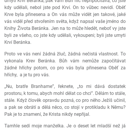
umyti Krví Beránka, pak vám Bůh nic nepřipočítává, co jste
kdy udělali, nebol jste pod Krví. On to vůbec nevidí. Oběť
Krve byla přinesena a On vás může vidět jen takové, jaké
vás viděl před stvořením světa, když napsal vaše jméno do
Knihy Života Beránka. Jen na to může hledět, neboť vy jste
byli ze všeho, co jste kdy udělali, vykoupeni; byli jste umyti
Krví Beránka.
Proto ve vás není žádná žluč, žádná nečistá vlastnost. To
vykonala Krev Beránka. Bůh vám nemůže započítávat
žádné hříchy potom, co pro vás byla přinesena Oběť za
hříchy,
a je tu pro vás.
„Nu, bratře Branhame”, řeknete, „to mi dává dostatek
prostoru, k tomu, abych mohl dělat co chci”. Dělám to stále,
stále. Když člověk opravdu pozná, co pro něho Ježíš učinil,
a pak se obrátí a dělá něco, co stojí v protikladu k Němu?
Pak je to znamení, že Krista nikdy nepřijal.
Tamhle sedí moje manželka. Je o deset let mladší než já