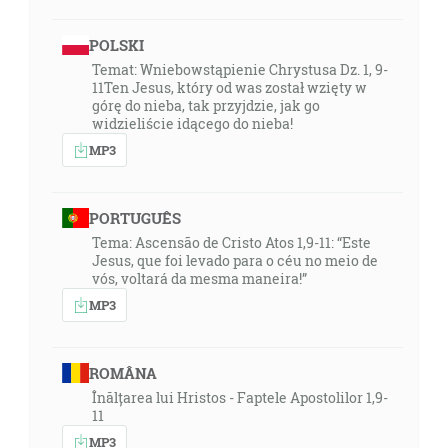
POLSKI
Temat: Wniebowstąpienie Chrystusa Dz. 1, 9-
11Ten Jesus, który od was został wzięty w
górę do nieba, tak przyjdzie, jak go
widzieliście idącego do nieba!
MP3
PORTUGUÊS
Tema: Ascensão de Cristo Atos 1,9-11: “Este
Jesus, que foi levado para o céu no meio de
vós, voltará da mesma maneira!”
MP3
ROMÂNA
Înălțarea lui Hristos - Faptele Apostolilor 1,9-
11
MP3