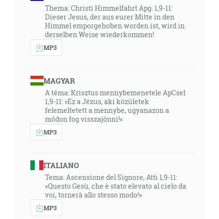
Thema: Christi Himmelfahrt Apg. 1,9-11:
Dieser Jesus, der aus eurer Mitte in den
Himmel emporgehoben worden ist, wird in
derselben Weise wiederkommen!
MP3
MAGYAR
A téma: Krisztus mennybemenetele ApCsel
1,9-11: »Ez a Jézus, aki közületek
felemeltetett a mennybe, ugyanazon a
módon fog visszajönni!«
MP3
ITALIANO
Tema: Ascensione del Signore, Atti 1,9-11:
«Questo Gesù, che è stato elevato al cielo da
voi, tornerà allo stesso modo!»
MP3