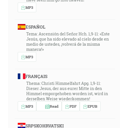
MP3
ESPAÑOL
Tema: Ascensión del Señor Hch. 1,9-11: «Este
Jesús, que ha sido elevado al cielo desde en
medio de ustedes, ¡volverá de la misma
manera!»
MP3
FRANÇAIS
Thema: Christi Himmelfahrt Apg. 1,9-11:
Dieser Jesus, der aus eurer Mitte in den
Himmel emporgehoben worden ist, wird in
derselben Weise wiederkommen!
MP3
Read
PDF
EPUB
SRPSKOHRVATSKI