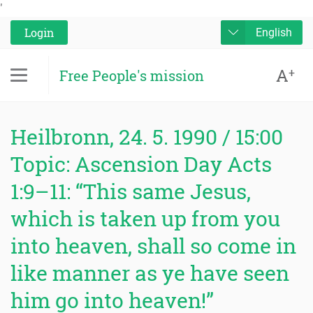
'
Login
English
A
+
Free People's mission
Heilbronn, 24. 5. 1990 / 15:00
Topic: Ascension Day Acts
1:9–11: “This same Jesus,
which is taken up from you
into heaven, shall so come in
like manner as ye have seen
him go into heaven!”