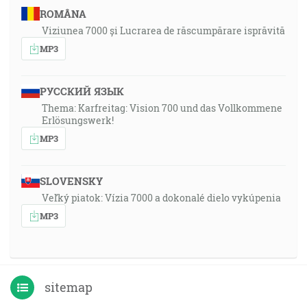
ROMÂNA
Viziunea 7000 și Lucrarea de răscumpărare isprăvită
MP3
РУССКИЙ ЯЗЫК
Thema: Karfreitag: Vision 700 und das Vollkommene
Erlösungswerk!
MP3
SLOVENSKY
Veľký piatok: Vízia 7000 a dokonalé dielo vykúpenia
MP3
sitemap