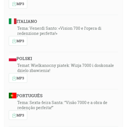
MP3
ITALIANO
Tema: Venerdì Santo: «Vision 700 e l’opera di
redenzione perfetta!»
MP3
POLSKI
Temat: Wielkanocny piatek: Wizja 7000 i doskonale
dzielo zbawienia!
MP3
PORTUGUÊS
Tema: Sexta-feira Santa: “Visão 7000 e a obra de
redenção perfeita!”
MP3