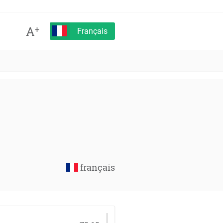
A
+
Français
français