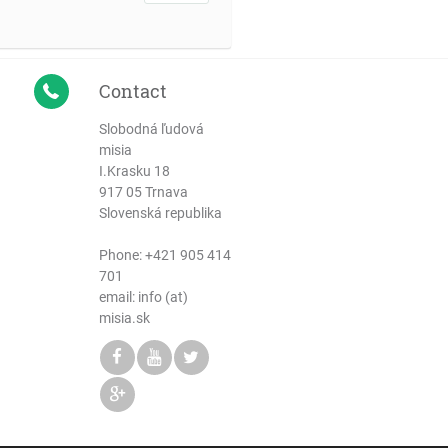
Contact
Slobodná ľudová
misia
I.Krasku 18
917 05 Trnava
Slovenská republika
Phone:
+421 905 414
701
email: info (at)
misia.sk