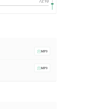
72:10
MP3
MP3