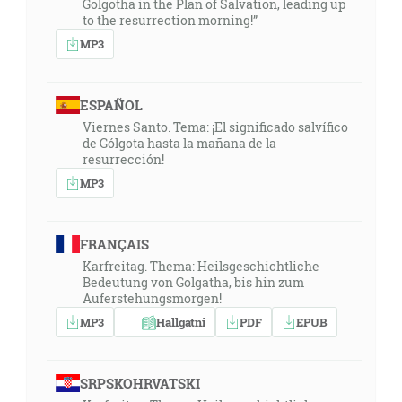
Golgotha in the Plan of Salvation, leading up
to the resurrection morning!”
MP3
ESPAÑOL
Viernes Santo. Tema: ¡El significado salvífico
de Gólgota hasta la mañana de la
resurrección!
MP3
FRANÇAIS
Karfreitag. Thema: Heilsgeschichtliche
Bedeutung von Golgatha, bis hin zum
Auferstehungsmorgen!
MP3
Hallgatni
PDF
EPUB
SRPSKOHRVATSKI