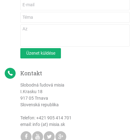
Üzenet küldése
Kontakt
Slobodná ľudová misia
I.Krasku 18
917 05 Trnava
Slovenská republika
Telefon:
+421 905 414 701
email: info (at) misia.sk