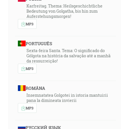
Karfreitag. Thema: Heilsgeschichtliche
Bedeutung von Golgatha, bis hin zum
Auferstehungsmorgen!
MP3
PORTUGUÊS
Sexta-feira Santa. Tema: O significado do
Gólgota na história da salvação até a manhã
da ressurreição!
MP3
ROMÂNA
Insemnatatea Golgotei in istoria mantuirii
pana la dimineata invierii
MP3
РУССКИЙ ЯЗЫК