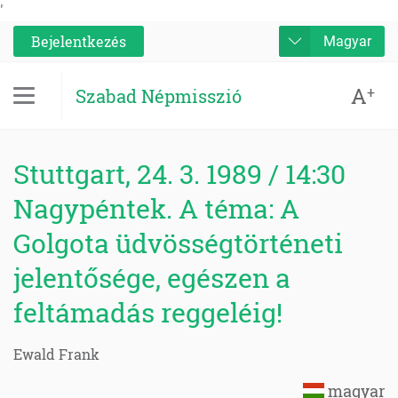
'
Bejelentkezés
Magyar
A
+
Szabad Népmisszió
Stuttgart, 24. 3. 1989 / 14:30
Nagypéntek. A téma: A
Golgota üdvösségtörténeti
jelentősége, egészen a
feltámadás reggeléig!
Ewald Frank
magyar