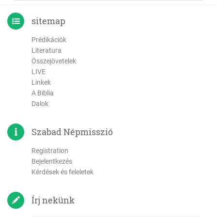
sitemap
Prédikációk
Literatura
Összejövetelek
LIVE
Linkek
A Biblia
Dalok
Szabad Népmisszió
Registration
Bejelentkezés
Kérdések és feleletek
Írj nekünk