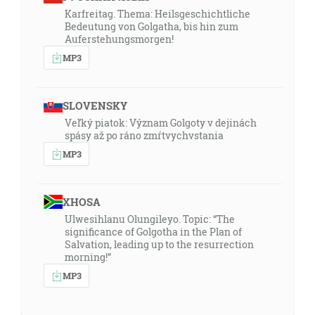
Karfreitag. Thema: Heilsgeschichtliche
Bedeutung von Golgatha, bis hin zum
Auferstehungsmorgen!
MP3
SLOVENSKY
Veľký piatok: Význam Golgoty v dejinách
spásy až po ráno zmŕtvychvstania
MP3
XHOSA
Ulwesihlanu Olungileyo. Topic: “The
significance of Golgotha in the Plan of
Salvation, leading up to the resurrection
morning!”
MP3