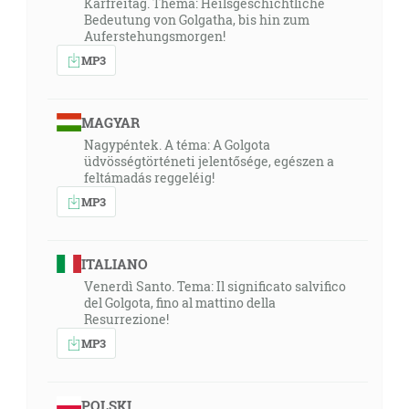
Karfreitag. Thema: Heilsgeschichtliche
Bedeutung von Golgatha, bis hin zum
Auferstehungsmorgen!
MP3
MAGYAR
Nagypéntek. A téma: A Golgota
üdvösségtörténeti jelentősége, egészen a
feltámadás reggeléig!
MP3
ITALIANO
Venerdì Santo. Tema: Il significato salvifico
del Golgota, fino al mattino della
Resurrezione!
MP3
POLSKI