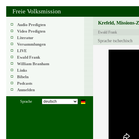
Freie Volksmission
Krefeld, Missions-
Audio Predigten
Video Predigten
Ewald Frank
Literatur
Sprache tschechisch
Versammlungen
LIVE
Ewald Frank
William Branham
Links
Bibeln
Podcasts
Anmelden
Sprache