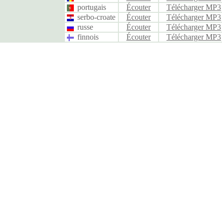
portugais
Écouter
Télécharger MP3
serbo-croate
Écouter
Télécharger MP3
russe
Écouter
Télécharger MP3
finnois
Écouter
Télécharger MP3