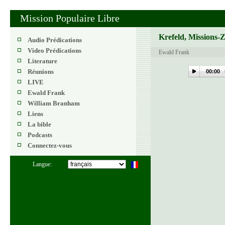
Mission Populaire Libre
Krefeld, Missions-
Audio Prédications
Video Prédications
Ewald Frank
Literature
Réunions
00:00
LIVE
Ewald Frank
William Branham
Liens
La bible
Podcasts
Connectez-vous
Langue: