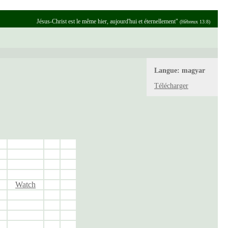
Jésus-Christ est le même hier, aujourd'hui et éternellement"
(Hèbreux 13:8)
Langue:
magyar
Télécharger
Watch