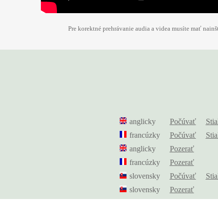
Pre korektné prehrávanie audia a videa musíte mať nain
anglicky
Počúvať
Sti
francúzky
Počúvať
Sti
anglicky
Pozerať
francúzky
Pozerať
slovensky
Počúvať
Sti
slovensky
Pozerať