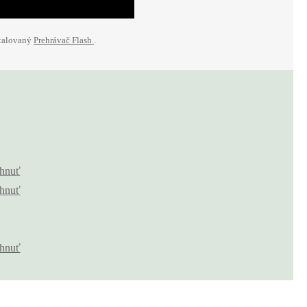
štalovaný
Prehrávač Flash
.
ahnuť
ahnuť
ahnuť