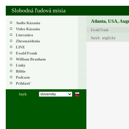
Slobodná ľudová misia
Atlanta, USA, Augu
Audio Kázania
Video Kázania
Ewald Frank
Literatúra
Jazyk: anglicky
Zhromaždenia
LIVE
Ewald Frank
William Branham
Linky
Biblie
Podcasts
Prihlásiť
Jazyk: