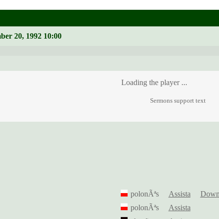
ber 20, 1992 10:00
Loading the player ...
Sermons support text
polonÃªs
Assista
Down
polonÃªs
Assista