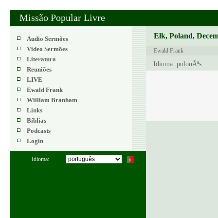
Missão Popular Livre
Ełk, Poland, Decem
Audio Sermões
Video Sermões
Ewald Frank
Literatura
Idioma: polonÃªs
Reuniões
LIVE
Ewald Frank
William Branham
Links
Bíblias
Podcasts
Login
Idioma: