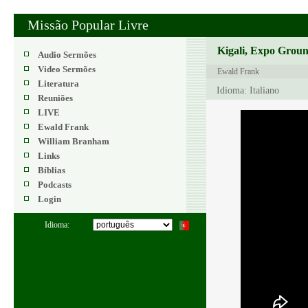
Missão Popular Livre
Kigali, Expo Groun
Audio Sermões
Video Sermões
Ewald Frank
Literatura
Idioma: Italiano
Reuniões
LIVE
Ewald Frank
William Branham
Links
Bíblias
Podcasts
Login
Idioma: