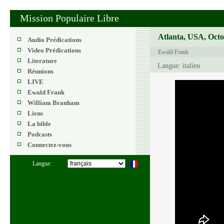
Mission Populaire Libre
Atlanta, USA, Octo
Audio Prédications
Video Prédications
Ewald Frank
Literature
Langue: italien
Réunions
LIVE
Ewald Frank
William Branham
Liens
La bible
Podcasts
Connectez-vous
Langue: