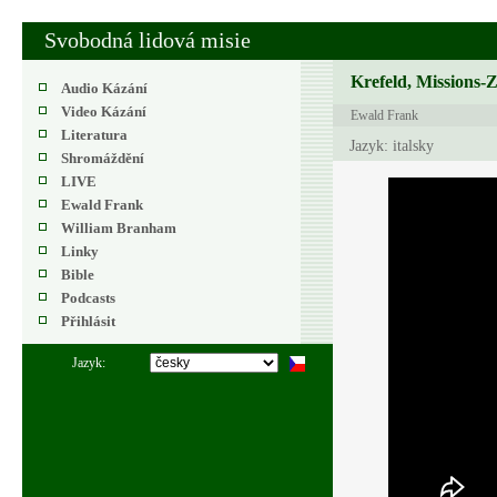
Svobodná lidová misie
Krefeld, Missions-
Audio Kázání
Video Kázání
Ewald Frank
Literatura
Jazyk: italsky
Shromáždění
LIVE
Ewald Frank
William Branham
Linky
Bible
Podcasts
Přihlásit
Jazyk: