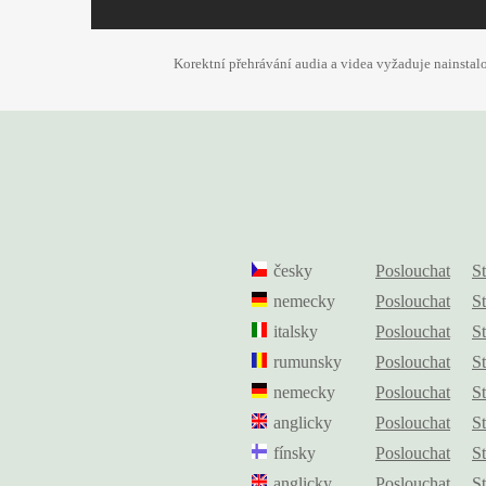
Korektní přehrávání audia a videa vyžaduje nainsta
česky
Poslouchat
S
nemecky
Poslouchat
S
italsky
Poslouchat
S
rumunsky
Poslouchat
S
nemecky
Poslouchat
S
anglicky
Poslouchat
S
fínsky
Poslouchat
S
anglicky
Poslouchat
S