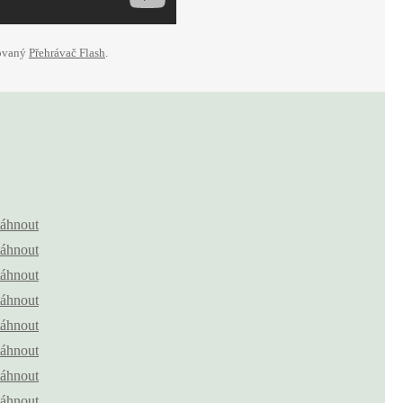
lovaný
Přehrávač Flash
.
táhnout
táhnout
táhnout
táhnout
táhnout
táhnout
táhnout
táhnout