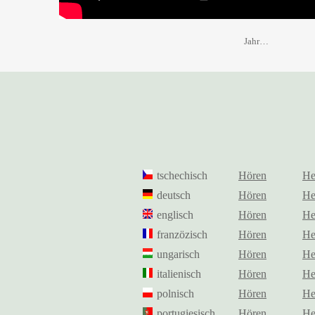
Jahr…
tschechisch
Hören
He
deutsch
Hören
He
englisch
Hören
He
franzözisch
Hören
He
ungarisch
Hören
He
italienisch
Hören
He
polnisch
Hören
He
portugiesisch
Hören
He