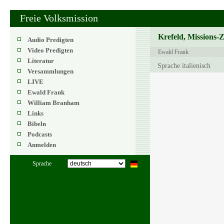
Freie Volksmission
Krefeld, Missions-
Audio Predigten
Video Predigten
Ewald Frank
Literatur
Sprache italienisch
Versammlungen
LIVE
Ewald Frank
William Branham
Links
Bibeln
Podcasts
Anmelden
Sprache