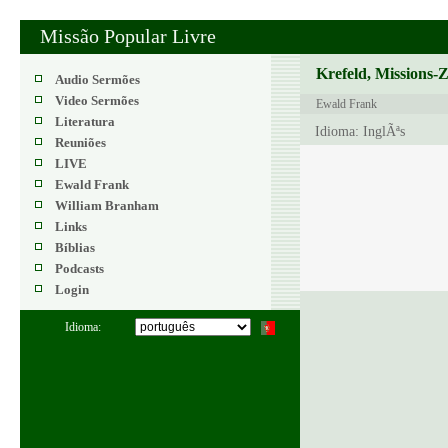
Missão Popular Livre
Krefeld, Missions-
Audio Sermões
Video Sermões
Ewald Frank
Literatura
Idioma: InglÃªs
Reuniões
LIVE
Ewald Frank
William Branham
Links
Bíblias
Podcasts
Login
Idioma: