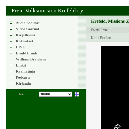
Freie Volksmission Krefeld r.y.
Krefeld, Missions-
Audio Saarnat
Video Saarnat
Ewald Frank
Kirjallisuus
Kieli Puolan
Kokoukset
LIVE
Ewald Frank
William Branham
Linkit
Raamattuja
Podcasts
Kirjaudu
Kieli