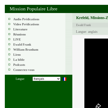
Mission Populaire Libre
Krefeld, Missions-
Audio Prédications
Video Prédications
Ewald Frank
Literature
Langue: anglais
Réunions
LIVE
Ewald Frank
William Branham
Liens
La bible
Podcasts
Connectez-vous
Langue: