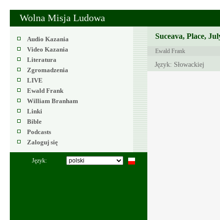
Wolna Misja Ludowa
Suceava, Place, Jul
Audio Kazania
Video Kazania
Ewald Frank
Literatura
Język: Słowackiej
Zgromadzenia
LIVE
Ewald Frank
William Branham
Linki
Bible
Podcasts
Zaloguj się
Język: