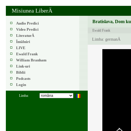
Misiunea LiberÄ
Bratislava, Dom kul
Audio Predici
Video Predici
Ewald Frank
LiteraturÄ
Limba: germanÄ
Întâlniri
LIVE
Ewald Frank
William Branham
Link-uri
Biblii
Podcasts
Login
Limba: