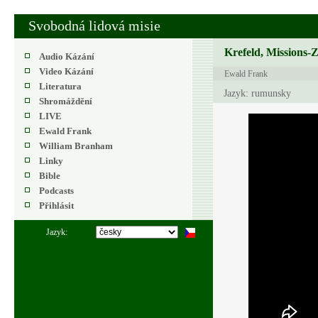
Svobodná lidová misie
Krefeld, Missions-
Audio Kázání
Video Kázání
Ewald Frank
Literatura
Jazyk: rumunsky
Shromáždění
LIVE
Ewald Frank
William Branham
Linky
Bible
Podcasts
Přihlásit
Jazyk: