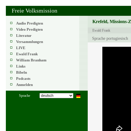
Freie Volksmission
Krefeld, Missions-
Audio Predigten
Video Predigten
Ewald Frank
Literatur
Sprache portugiesisch
Versammlungen
LIVE
Ewald Frank
William Branham
Links
Bibeln
Podcasts
Anmelden
Sprache