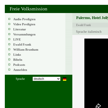
Freie Volksmission
Palermo, Hotel Jol
Audio Predigten
Video Predigten
Ewald Frank
Literatur
Sprache italienisch
Versammlungen
LIVE
Ewald Frank
William Branham
Links
Bibeln
Podcasts
Anmelden
Sprache