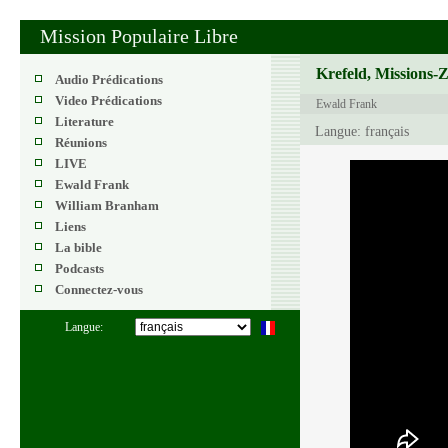
Mission Populaire Libre
Krefeld, Missions-
Audio Prédications
Video Prédications
Ewald Frank
Literature
Langue: français
Réunions
LIVE
Ewald Frank
William Branham
Liens
La bible
Podcasts
Connectez-vous
Langue: