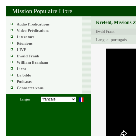
Mission Populaire Libre
Krefeld, Missions-
Audio Prédications
Video Prédications
Ewald Frank
Literature
Langue: portugais
Réunions
LIVE
Ewald Frank
William Branham
Liens
La bible
Podcasts
Connectez-vous
Langue: