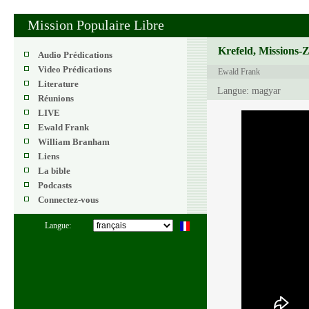
Mission Populaire Libre
Krefeld, Missions-
Audio Prédications
Video Prédications
Ewald Frank
Literature
Langue: magyar
Réunions
LIVE
Ewald Frank
William Branham
Liens
La bible
Podcasts
Connectez-vous
Langue: