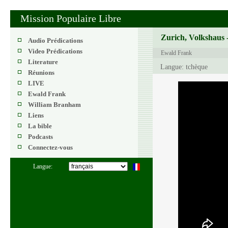
Mission Populaire Libre
Zurich, Volkshaus 
Audio Prédications
Video Prédications
Ewald Frank
Literature
Langue: tchèque
Réunions
LIVE
Ewald Frank
William Branham
Liens
La bible
Podcasts
Connectez-vous
Langue: