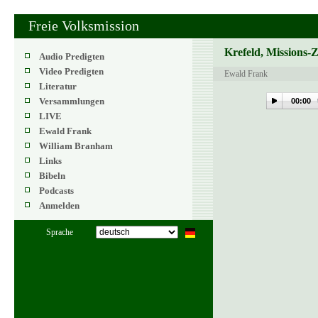
Freie Volksmission
Krefeld, Missions-
Audio Predigten
Video Predigten
Ewald Frank
Literatur
Versammlungen
00:00
LIVE
Ewald Frank
William Branham
Links
Bibeln
Podcasts
Anmelden
Sprache