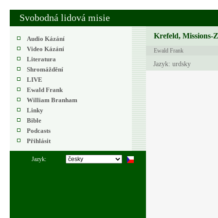
Svobodná lidová misie
Krefeld, Missions-
Audio Kázání
Video Kázání
Ewald Frank
Literatura
Jazyk: urdsky
Shromáždění
LIVE
Ewald Frank
William Branham
Linky
Bible
Podcasts
Přihlásit
Jazyk: