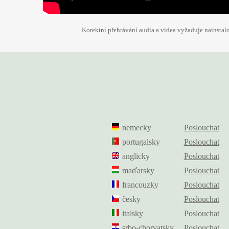
Korektní přehrávání audia a videa vyžaduje nainsta
nemecky
Poslouchat
portugalsky
Poslouchat
anglicky
Poslouchat
maďarsky
Poslouchat
francouzky
Poslouchat
česky
Poslouchat
italsky
Poslouchat
srbo-chorvatsky
Poslouchat