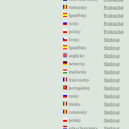
rumunsky
Poslouchat
španělsky
Poslouchat
rusky
Poslouchat
polsky
Poslouchat
česky
Sledovat
španělsky
Sledovat
anglicky
Sledovat
nemecky
Sledovat
maďarsky
Sledovat
francouzky
Sledovat
portugalsky
Sledovat
rusky
Sledovat
italsky
Sledovat
rumunsky
Sledovat
polsky
Sledovat
srbo-chorvatsky
Sledovat