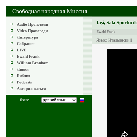
Свободная народная Миссия
Iași, Sala Sporturil
Audio Проповеди
Video Проповеди
Ewald Frank
Литература
Язык: Итальянский
Собрания
LIVE
Ewald Frank
William Branham
Линки
Библия
Podcasts
Авторизоваться
Язык: