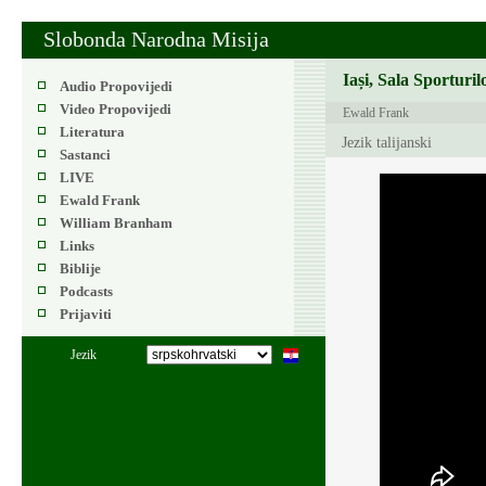
Slobonda Narodna Misija
Iași, Sala Sporturil
Audio Propovijedi
Video Propovijedi
Ewald Frank
Literatura
Jezik talijanski
Sastanci
LIVE
Ewald Frank
William Branham
Links
Biblije
Podcasts
Prijaviti
Jezik