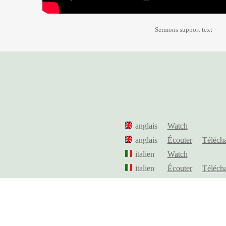
Sermons support text
anglais
Watch
anglais
Écouter
Téléch
italien
Watch
italien
Écouter
Téléch