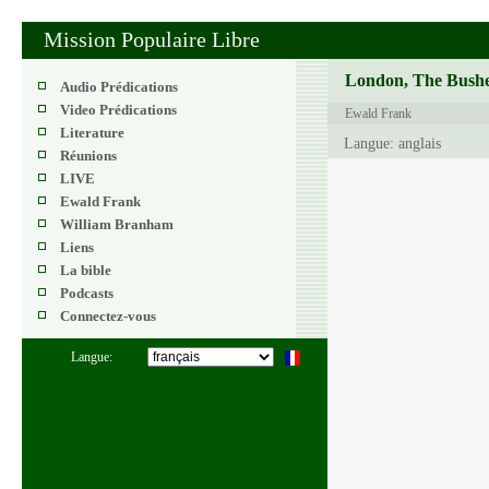
Mission Populaire Libre
London, The Bushe
Audio Prédications
Video Prédications
Ewald Frank
Literature
Langue: anglais
Réunions
LIVE
Ewald Frank
William Branham
Liens
La bible
Podcasts
Connectez-vous
Langue: