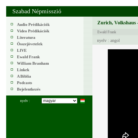
Szabad Népmisszió
Zurich, Volkshaus -
Audio Prédikációk
Video Prédikációk
Ewald Frank
Literatura
nyelv : angol
Összejövetelek
LIVE
Ewald Frank
William Branham
Linkek
A Biblia
Podcasts
Bejelentkezés
nyelv :