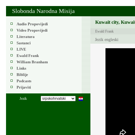
Slobonda Narodna Misija
Kuwait city, Kuwai
Audio Propovijedi
Video Propovijedi
Ewald Frank
Literatura
Jezik engleski
Sastanci
LIVE
Ewald Frank
William Branham
Links
Biblije
Podcasts
Prijaviti
Jezik