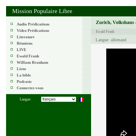
Mission Populaire Libre
Zurich, Volkshaus -
Audio Prédications
Video Prédications
Ewald Frank
Literature
Langue: allemand
Réunions
LIVE
Ewald Frank
William Branham
Liens
La bible
Podcasts
Connectez-vous
Langue: