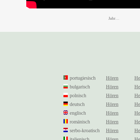
Jahr…
portugiesisch
Hören
He
bulgarisch
Hören
He
polnisch
Hören
He
deutsch
Hören
He
englisch
Hören
He
romänisch
Hören
He
serbo-kroatisch
Hören
He
italienisch
Hören
He