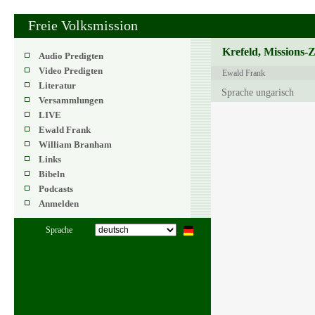
Freie Volksmission
Krefeld, Missions-
Audio Predigten
Video Predigten
Ewald Frank
Literatur
Sprache ungarisch
Versammlungen
LIVE
Ewald Frank
William Branham
Links
Bibeln
Podcasts
Anmelden
Sprache