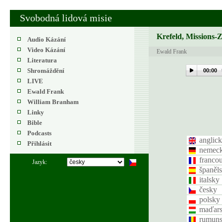
Svobodná lidová misie
Krefeld, Missions-
Audio Kázání
Video Kázání
Ewald Frank
Literatura
Shromáždění
00:00
LIVE
Ewald Frank
William Branham
Linky
Bible
Podcasts
anglic
Přihlásit
nemec
franco
Jazyk:
španěl
italsky
česky
polsky
maďar
rumun