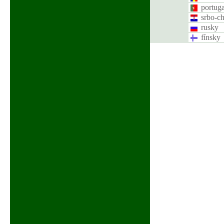
portug
srbo-c
rusky
fínsky