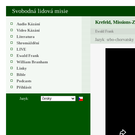
Svobodná lidová misie
Krefeld, Missions-
Audio Kázání
Video Kázání
Ewald Frank
Literatura
Jazyk: srbo-chorvatsky
Shromáždění
LIVE
Ewald Frank
William Branham
Linky
Bible
Podcasts
Přihlásit
Jazyk: